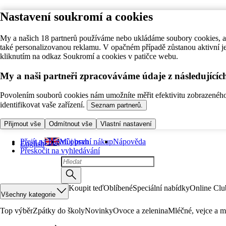
Nastavení soukromí a cookies
My a našich 18 partnerů používáme nebo ukládáme soubory cookies, ab
také personalizovanou reklamu. V opačném případě zůstanou aktivní j
kliknutím na odkaz Soukromí a cookies v patičce webu.
My a naši partneři zpracováváme údaje z následující
Povolením souborů cookies nám umožníte měřit efektivitu zobrazeného o
identifikovat vaše zařízení.
Seznam partnerů.
Přijmout vše
Odmítnout vše
Vlastní nastavení
Přejít na hlavní obsah
Můj první nákup
Nápověda
English
Přeskočit na vyhledávání
Koupit teď
Oblíbené
Speciální nabídky
Online Clu
Všechny kategorie
Top výběr
Zpátky do školy
Novinky
Ovoce a zelenina
Mléčné, vejce a m