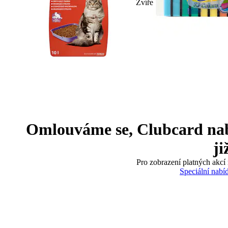
Zvíře
Omlouváme se, Clubcard nabíd
ji
Pro zobrazení platných akcí 
Speciální nabí