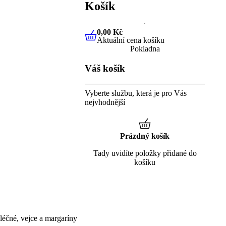
Košík
0,00 Kč
Aktuální cena košíku
0,00 Kč
Aktuální cena košíku
Pokladna
Váš košík
Vyberte službu, která je pro Vás
nejvhodnější
Prázdný košík
Tady uvidíte položky přidané do
košíku
éčné, vejce a margaríny