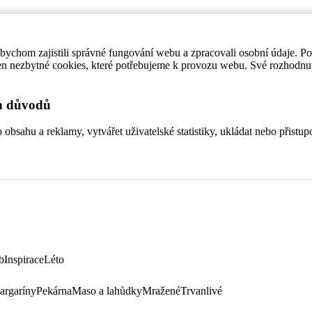
ychom zajistili správné fungování webu a zpracovali osobní údaje. P
en nezbytné cookies, které potřebujeme k provozu webu. Své rozhodnu
ch důvodů
bsahu a reklamy, vytvářet uživatelské statistiky, ukládat nebo přistup
b
Inspirace
Léto
argaríny
Pekárna
Maso a lahůdky
Mražené
Trvanlivé