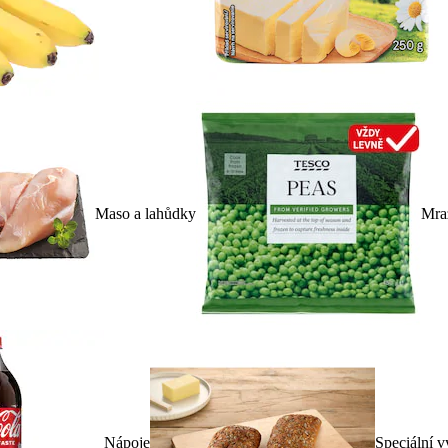
Maso a lahůdky
Mra
Nápoje
Speciální v