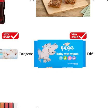
Drogerie
Dítě