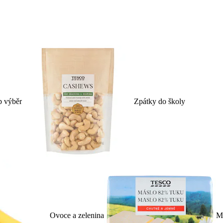
p výběr
Zpátky do školy
Ovoce a zelenina
Ml