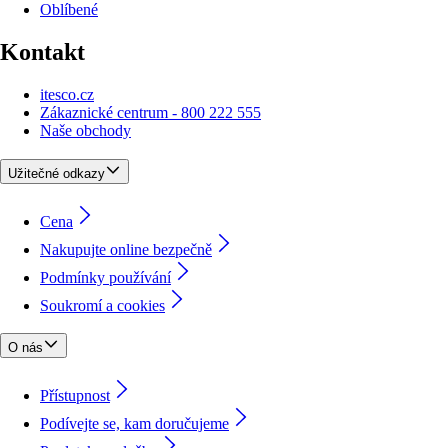
Oblíbené
Kontakt
itesco.cz
Zákaznické centrum - 800 222 555
Naše obchody
Užitečné odkazy
Cena
Nakupujte online bezpečně
Podmínky používání
Soukromí a cookies
O nás
Přístupnost
Podívejte se, kam doručujeme