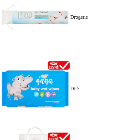
Drogerie
Dítě