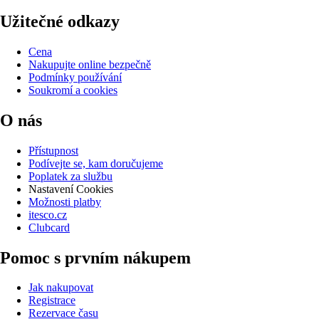
Užitečné odkazy
Cena
Nakupujte online bezpečně
Podmínky používání
Soukromí a cookies
O nás
Přístupnost
Podívejte se, kam doručujeme
Poplatek za službu
Nastavení Cookies
Možnosti platby
itesco.cz
Clubcard
Pomoc s prvním nákupem
Jak nakupovat
Registrace
Rezervace času