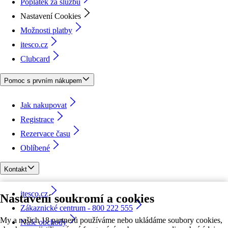
Poplatek za službu
Nastavení Cookies
Možnosti platby
itesco.cz
Clubcard
Pomoc s prvním nákupem
Jak nakupovat
Registrace
Rezervace času
Oblíbené
Kontakt
itesco.cz
Nastavení soukromí a cookies
Zákaznické centrum - 800 222 555
My a našich 18 partnerů používáme nebo ukládáme soubory cookies,
Naše obchody