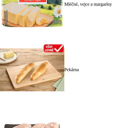
Mléčné, vejce a margaríny
Pekárna