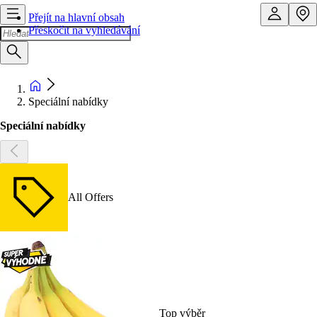
Přejít na hlavní obsah
Přeskočit na vyhledávání
Speciální nabídky
Speciální nabídky
All Offers
Top výběr