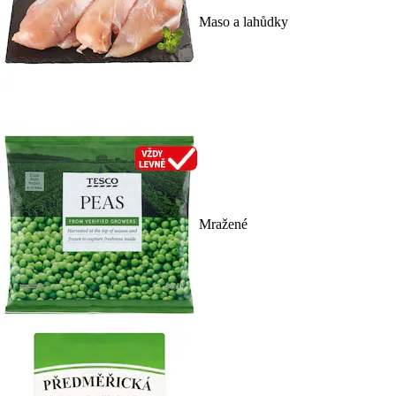
Maso a lahůdky
Mražené