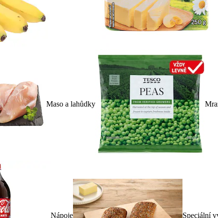
Maso a lahůdky
Mra
Nápoje
Speciální v