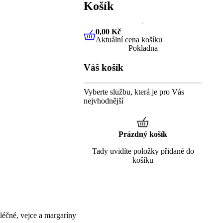
Košík
0,00 Kč
Aktuální cena košíku
0,00 Kč
Aktuální cena košíku
Pokladna
Váš košík
Vyberte službu, která je pro Vás
nejvhodnější
Prázdný košík
Tady uvidíte položky přidané do
košíku
éčné, vejce a margaríny