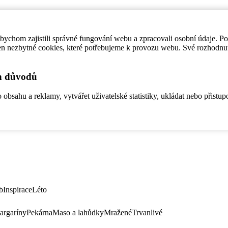
ychom zajistili správné fungování webu a zpracovali osobní údaje. P
en nezbytné cookies, které potřebujeme k provozu webu. Své rozhodnu
ch důvodů
bsahu a reklamy, vytvářet uživatelské statistiky, ukládat nebo přistup
b
Inspirace
Léto
argaríny
Pekárna
Maso a lahůdky
Mražené
Trvanlivé