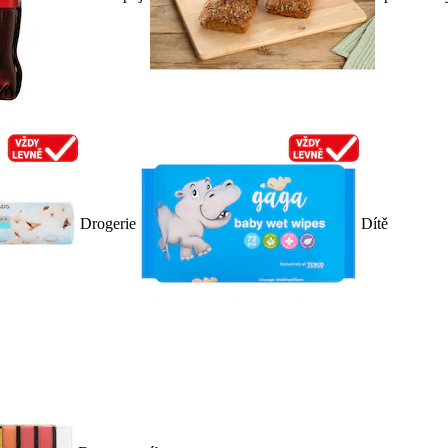
Drogerie
Dítě