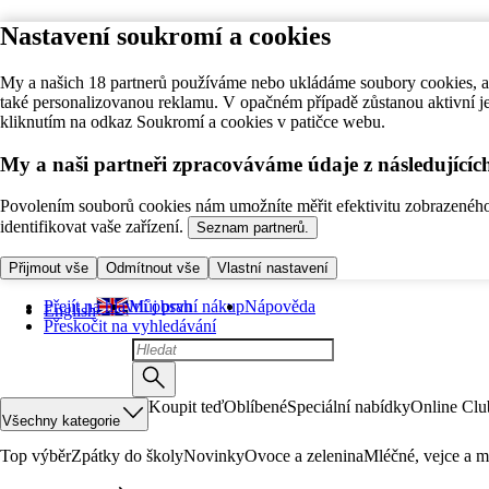
Nastavení soukromí a cookies
My a našich 18 partnerů používáme nebo ukládáme soubory cookies, ab
také personalizovanou reklamu. V opačném případě zůstanou aktivní j
kliknutím na odkaz Soukromí a cookies v patičce webu.
My a naši partneři zpracováváme údaje z následující
Povolením souborů cookies nám umožníte měřit efektivitu zobrazeného o
identifikovat vaše zařízení.
Seznam partnerů.
Přijmout vše
Odmítnout vše
Vlastní nastavení
Přejít na hlavní obsah
Můj první nákup
Nápověda
English
Přeskočit na vyhledávání
Koupit teď
Oblíbené
Speciální nabídky
Online Clu
Všechny kategorie
Top výběr
Zpátky do školy
Novinky
Ovoce a zelenina
Mléčné, vejce a m