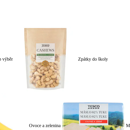
p výběr
Zpátky do školy
Ovoce a zelenina
Ml