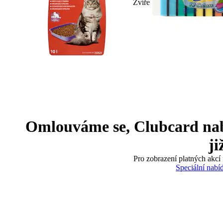
Zvíře
Omlouváme se, Clubcard nabíd
ji
Pro zobrazení platných akcí 
Speciální nabí