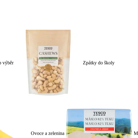
p výběr
Zpátky do školy
Ovoce a zelenina
Ml