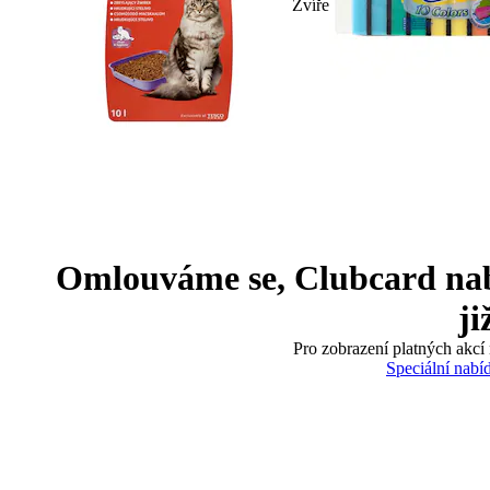
Zvíře
Omlouváme se, Clubcard nabíd
ji
Pro zobrazení platných akcí 
Speciální nabí