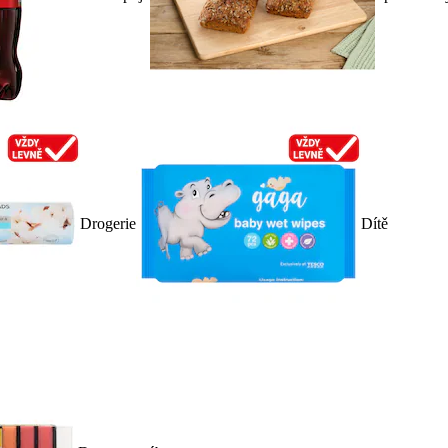
Drogerie
Dítě