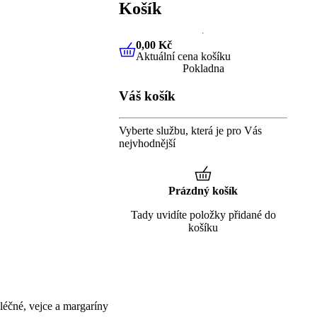
Košík
0,00 Kč
Aktuální cena košíku
0,00 Kč
Aktuální cena košíku
Pokladna
Váš košík
Vyberte službu, která je pro Vás
nejvhodnější
Prázdný košík
Tady uvidíte položky přidané do
košíku
éčné, vejce a margaríny