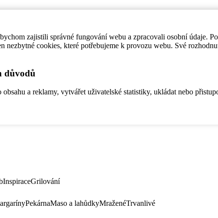
ychom zajistili správné fungování webu a zpracovali osobní údaje. P
en nezbytné cookies, které potřebujeme k provozu webu. Své rozhodnu
ch důvodů
bsahu a reklamy, vytvářet uživatelské statistiky, ukládat nebo přistup
b
Inspirace
Grilování
argaríny
Pekárna
Maso a lahůdky
Mražené
Trvanlivé