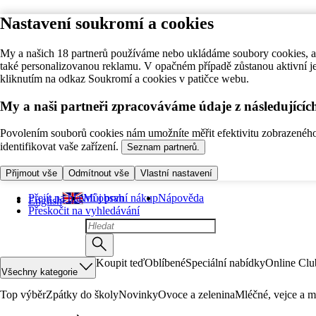
Nastavení soukromí a cookies
My a našich 18 partnerů používáme nebo ukládáme soubory cookies, ab
také personalizovanou reklamu. V opačném případě zůstanou aktivní j
kliknutím na odkaz Soukromí a cookies v patičce webu.
My a naši partneři zpracováváme údaje z následující
Povolením souborů cookies nám umožníte měřit efektivitu zobrazeného o
identifikovat vaše zařízení.
Seznam partnerů.
Přijmout vše
Odmítnout vše
Vlastní nastavení
Přejít na hlavní obsah
Můj první nákup
Nápověda
English
Přeskočit na vyhledávání
Koupit teď
Oblíbené
Speciální nabídky
Online Clu
Všechny kategorie
Top výběr
Zpátky do školy
Novinky
Ovoce a zelenina
Mléčné, vejce a m