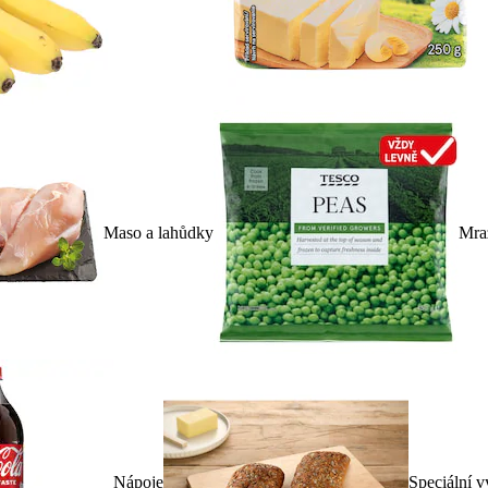
Maso a lahůdky
Mra
Nápoje
Speciální v