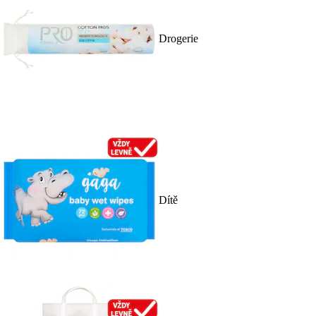
Drogerie
Dítě