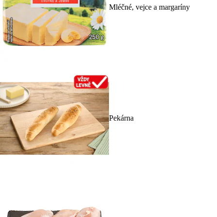
Mléčné, vejce a margaríny
Pekárna