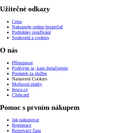
Užitečné odkazy
Cena
Nakupujte online bezpečně
Podmínky používání
Soukromí a cookies
O nás
Přístupnost
Podívejte se, kam doručujeme
Poplatek za službu
Nastavení Cookies
Možnosti platby
itesco.cz
Clubcard
Pomoc s prvním nákupem
Jak nakupovat
Registrace
Rezervace času