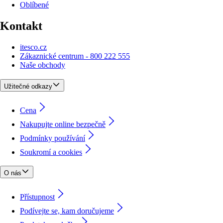
Oblíbené
Kontakt
itesco.cz
Zákaznické centrum - 800 222 555
Naše obchody
Užitečné odkazy
Cena
Nakupujte online bezpečně
Podmínky používání
Soukromí a cookies
O nás
Přístupnost
Podívejte se, kam doručujeme