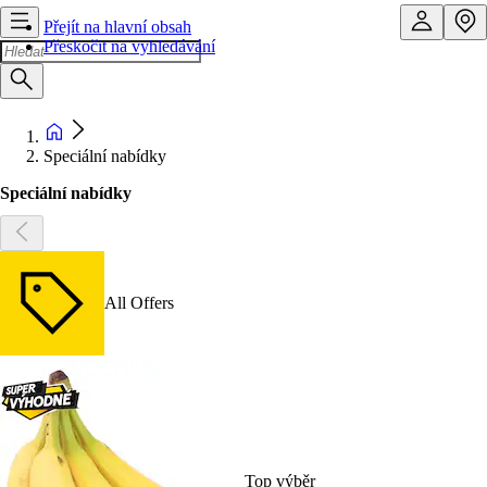
Přejít na hlavní obsah
Přeskočit na vyhledávání
Speciální nabídky
Speciální nabídky
All Offers
Top výběr