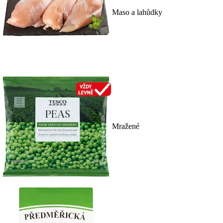
Maso a lahůdky
Mražené