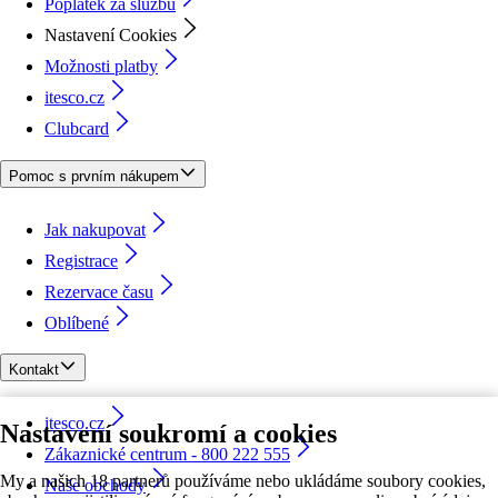
Poplatek za službu
Nastavení Cookies
Možnosti platby
itesco.cz
Clubcard
Pomoc s prvním nákupem
Jak nakupovat
Registrace
Rezervace času
Oblíbené
Kontakt
itesco.cz
Nastavení soukromí a cookies
Zákaznické centrum - 800 222 555
My a našich 18 partnerů používáme nebo ukládáme soubory cookies,
Naše obchody