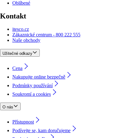
Oblíbené
Kontakt
itesco.cz
Zákaznické centrum - 800 222 555
Naše obchody
Užitečné odkazy
Cena
Nakupujte online bezpečně
Podmínky používání
Soukromí a cookies
O nás
Přístupnost
Podívejte se, kam doručujeme