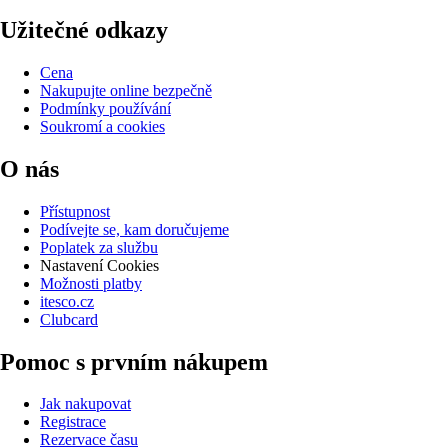
Užitečné odkazy
Cena
Nakupujte online bezpečně
Podmínky používání
Soukromí a cookies
O nás
Přístupnost
Podívejte se, kam doručujeme
Poplatek za službu
Nastavení Cookies
Možnosti platby
itesco.cz
Clubcard
Pomoc s prvním nákupem
Jak nakupovat
Registrace
Rezervace času