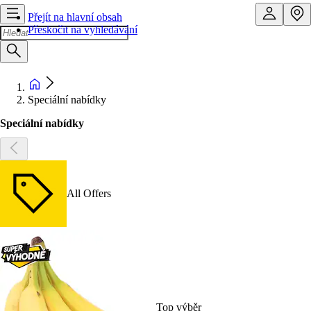
Přejít na hlavní obsah
Přeskočit na vyhledávání
Speciální nabídky
Speciální nabídky
All Offers
Top výběr