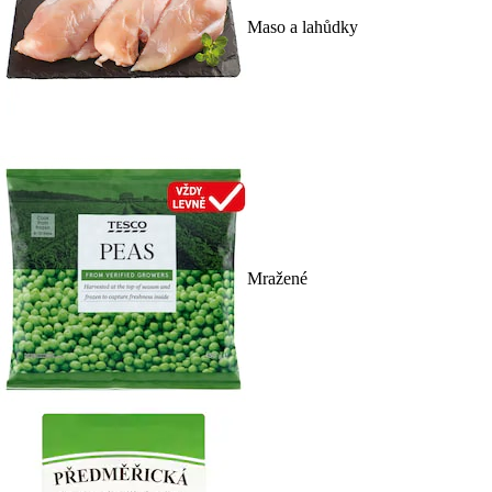
Maso a lahůdky
Mražené