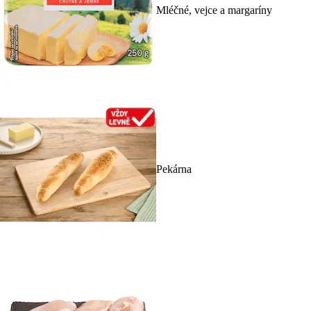
Mléčné, vejce a margaríny
Pekárna