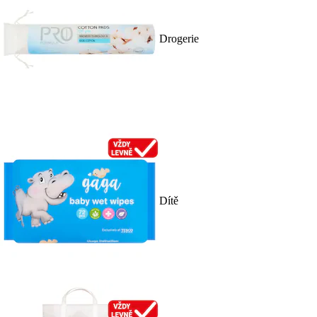
Drogerie
Dítě