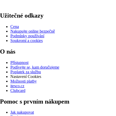
Užitečné odkazy
Cena
Nakupujte online bezpečně
Podmínky používání
Soukromí a cookies
O nás
Přístupnost
Podívejte se, kam doručujeme
Poplatek za službu
Nastavení Cookies
Možnosti platby
itesco.cz
Clubcard
Pomoc s prvním nákupem
Jak nakupovat