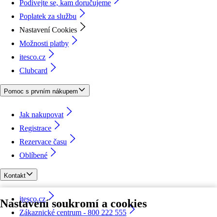
Podívejte se, kam doručujeme
Poplatek za službu
Nastavení Cookies
Možnosti platby
itesco.cz
Clubcard
Pomoc s prvním nákupem
Jak nakupovat
Registrace
Rezervace času
Oblíbené
Kontakt
itesco.cz
Nastavení soukromí a cookies
Zákaznické centrum - 800 222 555