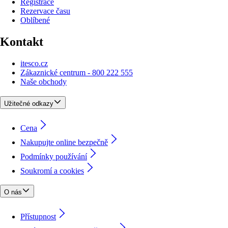
Registrace
Rezervace času
Oblíbené
Kontakt
itesco.cz
Zákaznické centrum - 800 222 555
Naše obchody
Užitečné odkazy
Cena
Nakupujte online bezpečně
Podmínky používání
Soukromí a cookies
O nás
Přístupnost