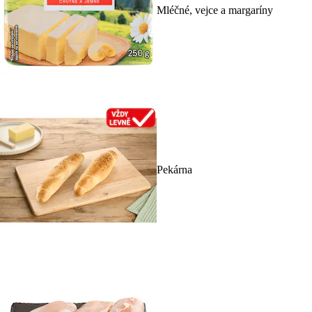
Mléčné, vejce a margaríny
Pekárna