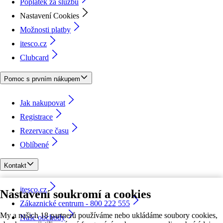
Poplatek za službu
Nastavení Cookies
Možnosti platby
itesco.cz
Clubcard
Pomoc s prvním nákupem
Jak nakupovat
Registrace
Rezervace času
Oblíbené
Kontakt
itesco.cz
Nastavení soukromí a cookies
Zákaznické centrum - 800 222 555
My a našich 18 partnerů používáme nebo ukládáme soubory cookies,
Naše obchody