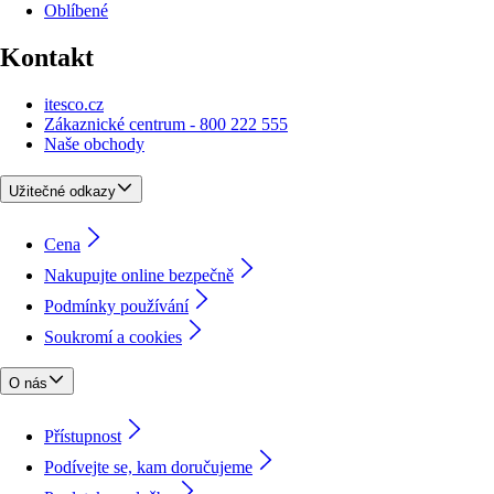
Oblíbené
Kontakt
itesco.cz
Zákaznické centrum - 800 222 555
Naše obchody
Užitečné odkazy
Cena
Nakupujte online bezpečně
Podmínky používání
Soukromí a cookies
O nás
Přístupnost
Podívejte se, kam doručujeme