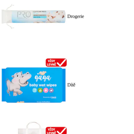
Drogerie
Dítě