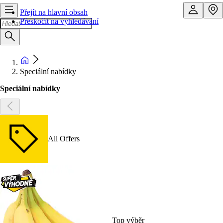
Přejít na hlavní obsah
Přeskočit na vyhledávání
Speciální nabídky
Speciální nabídky
All Offers
Top výběr