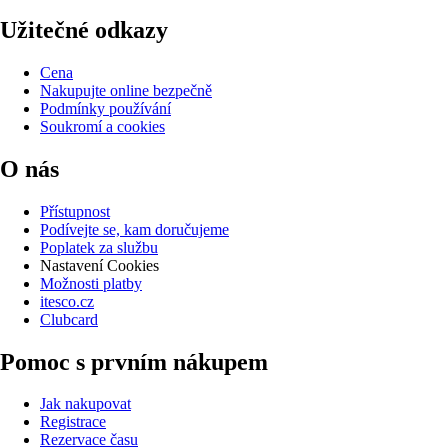
Užitečné odkazy
Cena
Nakupujte online bezpečně
Podmínky používání
Soukromí a cookies
O nás
Přístupnost
Podívejte se, kam doručujeme
Poplatek za službu
Nastavení Cookies
Možnosti platby
itesco.cz
Clubcard
Pomoc s prvním nákupem
Jak nakupovat
Registrace
Rezervace času