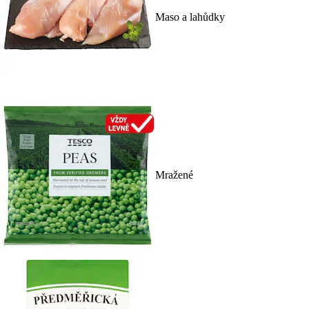
Maso a lahůdky
Mražené