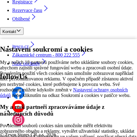
Registrace
Rezervace času
Oblíbené
Kontakt
itesco.cz
Nastavení soukromí a cookies
Zákaznické centrum - 800 222 555
My a našich 18 partnerů používáme nebo ukládáme soubory cookies,
Naše obchody
abychom zajistili správné fungování webu a zpracovali osobní údaje.
Povolením použití všech cookies nám umožníte zobrazovat například
followUs
také personalizovanou reklamu. V opačném případě zůstanou aktivní
jen nezbytné cookies, které potřebujeme k provozu webu. Své
rozhodnutí můžete kdykoliv změnit v
Nastavení ochrany osobních
údajů
nebo kliknutím na odkaz Soukromí a cookies v patičce webu.
My a naši partneři zpracováváme údaje z
následujících důvodů
Povolením souborů cookies nám umožníte měřit efektivitu
zobrazeného obsahu a reklamy, vytvářet uživatelské statistiky, ukládat
©
Tesco Stores ČR a.s. 2026
nebo přistupovat k informacím ve vašem zařízení, používat přesná data