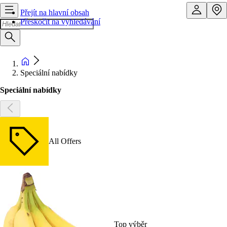
Přejít na hlavní obsah
Přeskočit na vyhledávání
Speciální nabídky
Speciální nabídky
All Offers
Top výběr