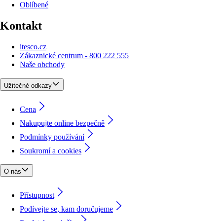
Oblíbené
Kontakt
itesco.cz
Zákaznické centrum - 800 222 555
Naše obchody
Užitečné odkazy
Cena
Nakupujte online bezpečně
Podmínky používání
Soukromí a cookies
O nás
Přístupnost
Podívejte se, kam doručujeme