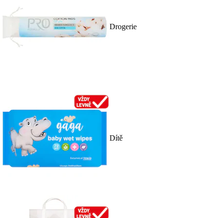
Drogerie
Dítě