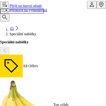
Přejít na hlavní obsah
Přeskočit na vyhledávání
Speciální nabídky
Speciální nabídky
All Offers
Top výběr