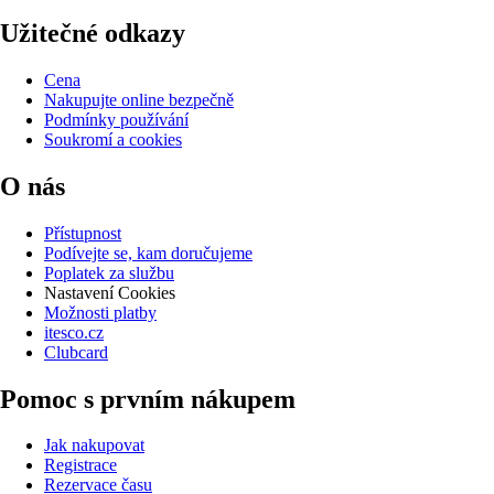
Užitečné odkazy
Cena
Nakupujte online bezpečně
Podmínky používání
Soukromí a cookies
O nás
Přístupnost
Podívejte se, kam doručujeme
Poplatek za službu
Nastavení Cookies
Možnosti platby
itesco.cz
Clubcard
Pomoc s prvním nákupem
Jak nakupovat
Registrace
Rezervace času