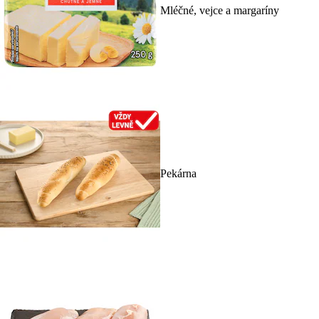
Mléčné, vejce a margaríny
Pekárna