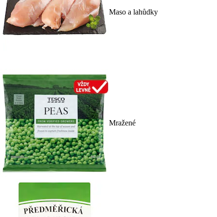
Maso a lahůdky
Mražené