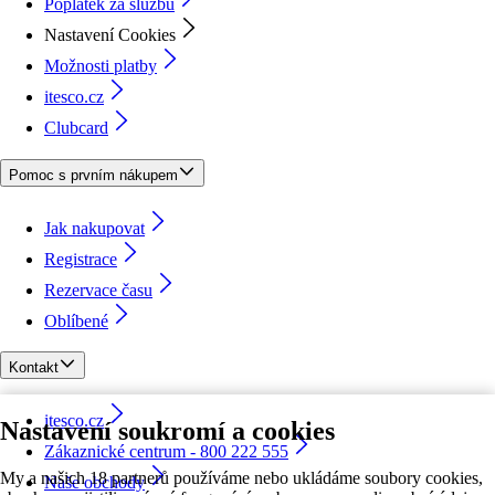
Poplatek za službu
Nastavení Cookies
Možnosti platby
itesco.cz
Clubcard
Pomoc s prvním nákupem
Jak nakupovat
Registrace
Rezervace času
Oblíbené
Kontakt
itesco.cz
Nastavení soukromí a cookies
Zákaznické centrum - 800 222 555
My a našich 18 partnerů používáme nebo ukládáme soubory cookies,
Naše obchody