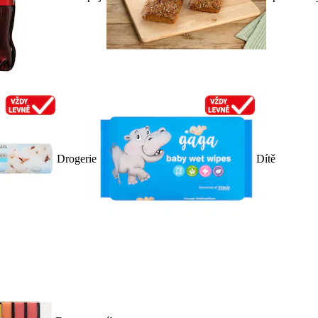
Drogerie
Dítě