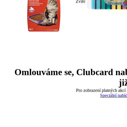
Zvíře
Omlouváme se, Clubcard nabíd
ji
Pro zobrazení platných akcí 
Speciální nabí