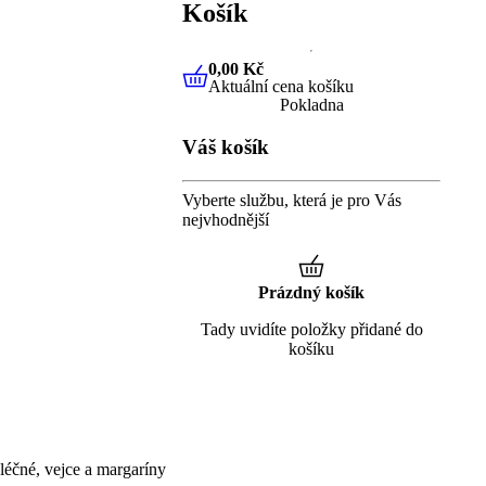
Košík
0,00 Kč
Aktuální cena košíku
0,00 Kč
Aktuální cena košíku
Pokladna
Váš košík
Vyberte službu, která je pro Vás
nejvhodnější
Prázdný košík
Tady uvidíte položky přidané do
košíku
éčné, vejce a margaríny