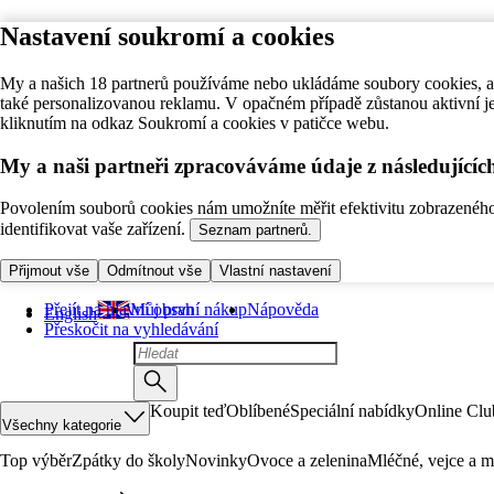
Nastavení soukromí a cookies
My a našich 18 partnerů používáme nebo ukládáme soubory cookies, ab
také personalizovanou reklamu. V opačném případě zůstanou aktivní j
kliknutím na odkaz Soukromí a cookies v patičce webu.
My a naši partneři zpracováváme údaje z následující
Povolením souborů cookies nám umožníte měřit efektivitu zobrazeného o
identifikovat vaše zařízení.
Seznam partnerů.
Přijmout vše
Odmítnout vše
Vlastní nastavení
Přejít na hlavní obsah
Můj první nákup
Nápověda
English
Přeskočit na vyhledávání
Koupit teď
Oblíbené
Speciální nabídky
Online Clu
Všechny kategorie
Top výběr
Zpátky do školy
Novinky
Ovoce a zelenina
Mléčné, vejce a m