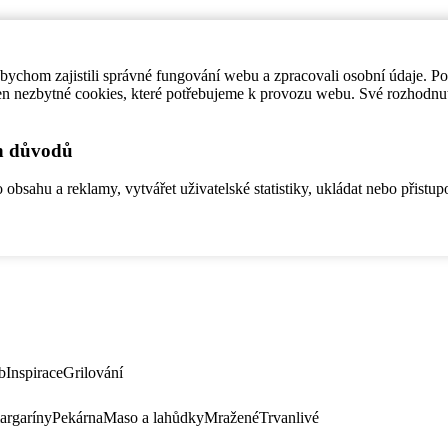
ychom zajistili správné fungování webu a zpracovali osobní údaje. P
en nezbytné cookies, které potřebujeme k provozu webu. Své rozhodnu
ch důvodů
bsahu a reklamy, vytvářet uživatelské statistiky, ukládat nebo přistup
b
Inspirace
Grilování
argaríny
Pekárna
Maso a lahůdky
Mražené
Trvanlivé