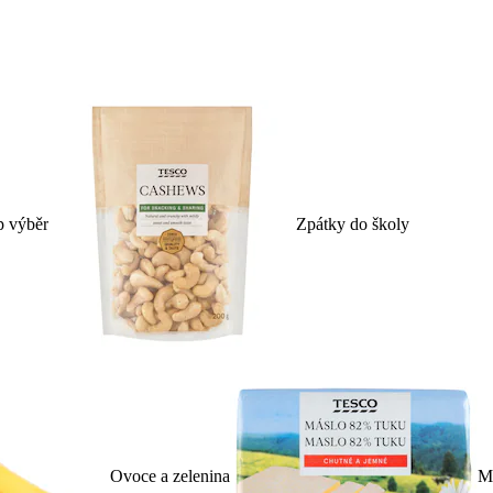
p výběr
Zpátky do školy
Ovoce a zelenina
Ml