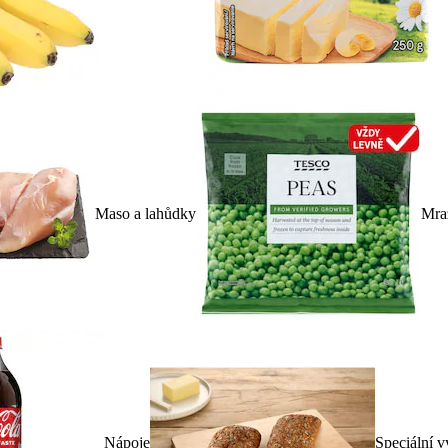
Maso a lahůdky
Mra
Nápoje
Speciální v