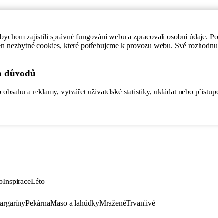
ychom zajistili správné fungování webu a zpracovali osobní údaje. P
en nezbytné cookies, které potřebujeme k provozu webu. Své rozhodnu
ch důvodů
bsahu a reklamy, vytvářet uživatelské statistiky, ukládat nebo přistup
b
Inspirace
Léto
argaríny
Pekárna
Maso a lahůdky
Mražené
Trvanlivé