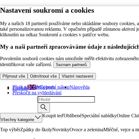
Nastavení soukromí a cookies
My a našich 18 partnerů používáme nebo ukládáme soubory cookies, ab
také personalizovanou reklamu. V opačném případě zůstanou aktivní j
kliknutím na odkaz Soukromí a cookies v patičce webu.
My a naši partneři zpracováváme údaje z následující
Povolením souborů cookies nám umožníte měřit efektivitu zobrazeného o
identifikovat vaše zařízení.
Seznam partnerů.
Přijmout vše
Odmítnout vše
Vlastní nastavení
Přejít na hlavní obsah
Můj první nákup
Nápověda
English
Přeskočit na vyhledávání
Koupit teď
Oblíbené
Speciální nabídky
Online Clu
Všechny kategorie
Top výběr
Zpátky do školy
Novinky
Ovoce a zelenina
Mléčné, vejce a m