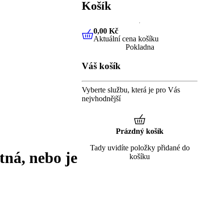
Košík
0,00 Kč
Aktuální cena košíku
0,00 Kč
Aktuální cena košíku
Pokladna
Váš košík
Vyberte službu, která je pro Vás
nejvhodnější
Prázdný košík
Tady uvidíte položky přidané do
tná, nebo je
košíku