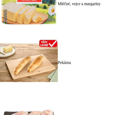
Mléčné, vejce a margaríny
Pekárna