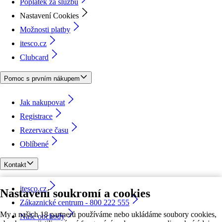
Poplatek za službu
Nastavení Cookies
Možnosti platby
itesco.cz
Clubcard
Pomoc s prvním nákupem
Jak nakupovat
Registrace
Rezervace času
Oblíbené
Kontakt
itesco.cz
Nastavení soukromí a cookies
Zákaznické centrum - 800 222 555
My a našich 18 partnerů používáme nebo ukládáme soubory cookies,
Naše obchody