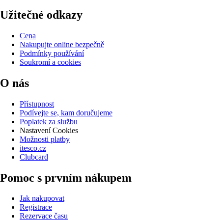
Užitečné odkazy
Cena
Nakupujte online bezpečně
Podmínky používání
Soukromí a cookies
O nás
Přístupnost
Podívejte se, kam doručujeme
Poplatek za službu
Nastavení Cookies
Možnosti platby
itesco.cz
Clubcard
Pomoc s prvním nákupem
Jak nakupovat
Registrace
Rezervace času