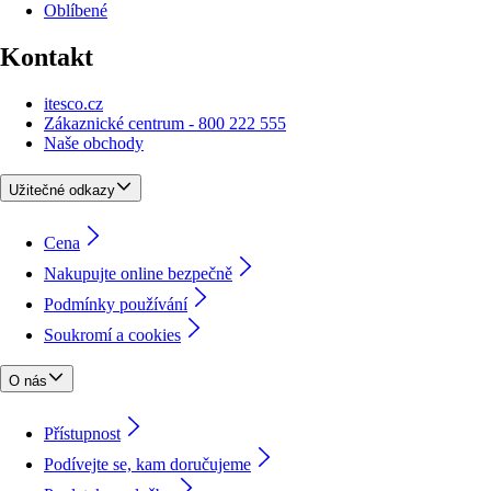
Oblíbené
Kontakt
itesco.cz
Zákaznické centrum - 800 222 555
Naše obchody
Užitečné odkazy
Cena
Nakupujte online bezpečně
Podmínky používání
Soukromí a cookies
O nás
Přístupnost
Podívejte se, kam doručujeme