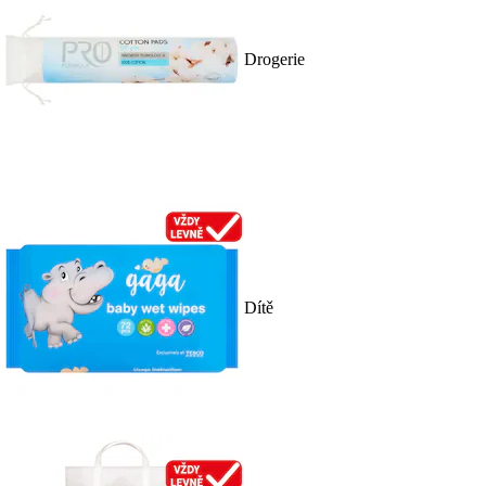
Drogerie
Dítě