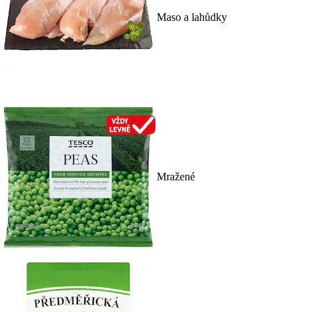
Maso a lahůdky
Mražené