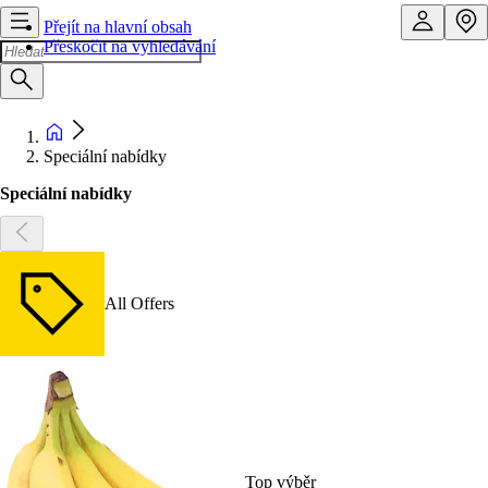
Přejít na hlavní obsah
Přeskočit na vyhledávání
Speciální nabídky
Speciální nabídky
All Offers
Top výběr