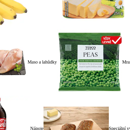
Maso a lahůdky
Mra
Nápoje
Speciální v