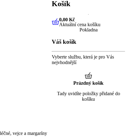
Košík
0,00 Kč
Aktuální cena košíku
0,00 Kč
Aktuální cena košíku
Pokladna
Váš košík
Vyberte službu, která je pro Vás
nejvhodnější
Prázdný košík
Tady uvidíte položky přidané do
košíku
éčné, vejce a margaríny