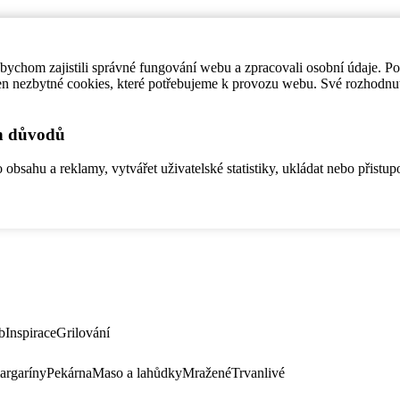
ychom zajistili správné fungování webu a zpracovali osobní údaje. P
en nezbytné cookies, které potřebujeme k provozu webu. Své rozhodnu
ch důvodů
bsahu a reklamy, vytvářet uživatelské statistiky, ukládat nebo přistup
b
Inspirace
Grilování
argaríny
Pekárna
Maso a lahůdky
Mražené
Trvanlivé