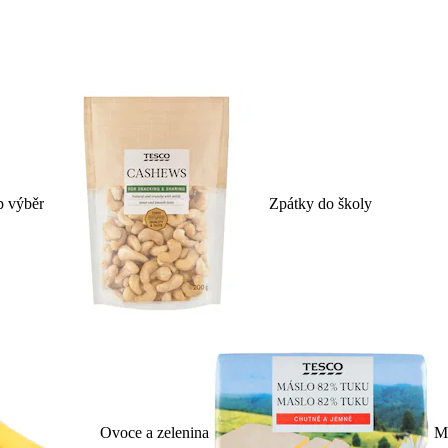
p výběr
Zpátky do školy
Ovoce a zelenina
Ml