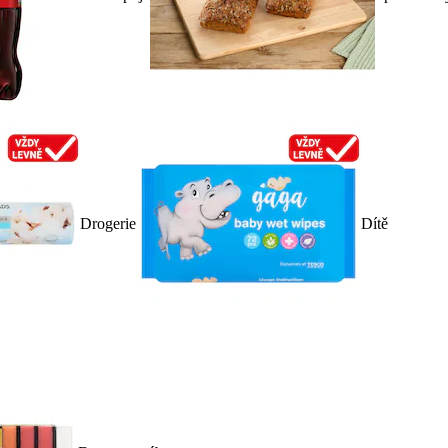
Drogerie
Dítě