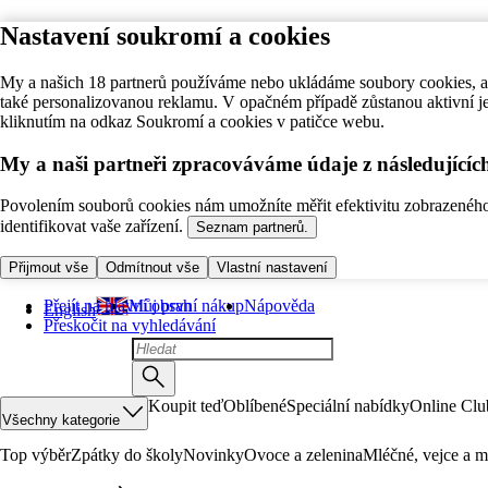
Nastavení soukromí a cookies
My a našich 18 partnerů používáme nebo ukládáme soubory cookies, ab
také personalizovanou reklamu. V opačném případě zůstanou aktivní j
kliknutím na odkaz Soukromí a cookies v patičce webu.
My a naši partneři zpracováváme údaje z následující
Povolením souborů cookies nám umožníte měřit efektivitu zobrazeného o
identifikovat vaše zařízení.
Seznam partnerů.
Přijmout vše
Odmítnout vše
Vlastní nastavení
Přejít na hlavní obsah
Můj první nákup
Nápověda
English
Přeskočit na vyhledávání
Koupit teď
Oblíbené
Speciální nabídky
Online Clu
Všechny kategorie
Top výběr
Zpátky do školy
Novinky
Ovoce a zelenina
Mléčné, vejce a m