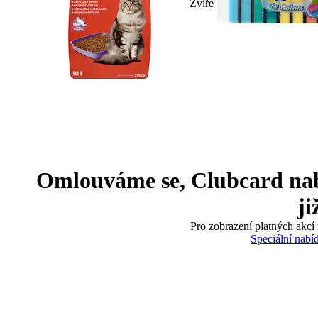
Zvíře
Omlouváme se, Clubcard nabíd
ji
Pro zobrazení platných akcí 
Speciální nabí