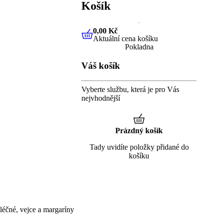
Košík
0,00 Kč
Aktuální cena košíku
0,00 Kč
Aktuální cena košíku
Pokladna
Váš košík
Vyberte službu, která je pro Vás
nejvhodnější
Prázdný košík
Tady uvidíte položky přidané do
košíku
éčné, vejce a margaríny