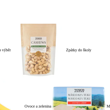
p výběr
Zpátky do školy
Ovoce a zelenina
Ml