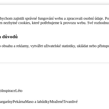
ychom zajistili správné fungování webu a zpracovali osobní údaje. P
en nezbytné cookies, které potřebujeme k provozu webu. Své rozhodnu
ch důvodů
bsahu a reklamy, vytvářet uživatelské statistiky, ukládat nebo přistup
b
Inspirace
Léto
argaríny
Pekárna
Maso a lahůdky
Mražené
Trvanlivé