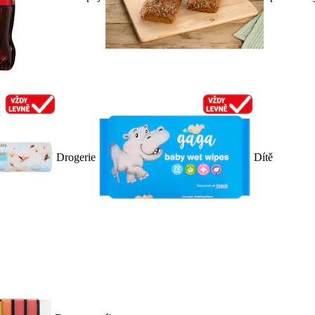
Drogerie
Dítě