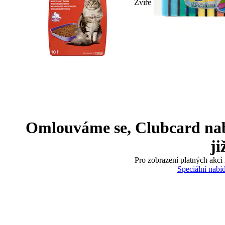
Zvíře
Omlouváme se, Clubcard nabíd
ji
Pro zobrazení platných akcí 
Speciální nabí