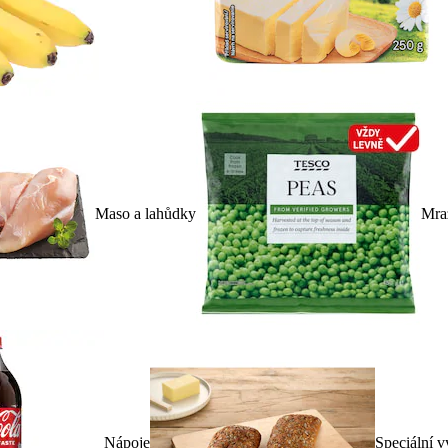
Maso a lahůdky
Mra
Nápoje
Speciální v