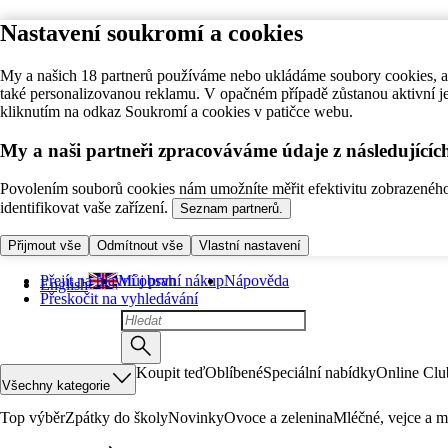
Nastavení soukromí a cookies
My a našich 18 partnerů používáme nebo ukládáme soubory cookies, ab
také personalizovanou reklamu. V opačném případě zůstanou aktivní j
kliknutím na odkaz Soukromí a cookies v patičce webu.
My a naši partneři zpracováváme údaje z následující
Povolením souborů cookies nám umožníte měřit efektivitu zobrazeného o
identifikovat vaše zařízení.
Seznam partnerů.
Přijmout vše
Odmítnout vše
Vlastní nastavení
Přejít na hlavní obsah
Můj první nákup
Nápověda
English
Přeskočit na vyhledávání
Koupit teď
Oblíbené
Speciální nabídky
Online Clu
Všechny kategorie
Top výběr
Zpátky do školy
Novinky
Ovoce a zelenina
Mléčné, vejce a m