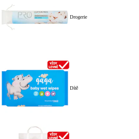
Drogerie
Dítě