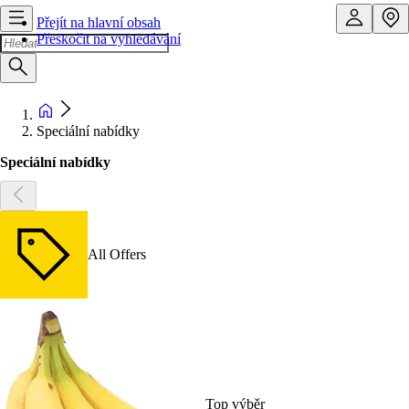
Přejít na hlavní obsah
Přeskočit na vyhledávání
Speciální nabídky
Speciální nabídky
All Offers
Top výběr