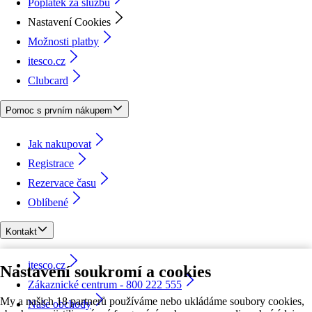
Poplatek za službu
Nastavení Cookies
Možnosti platby
itesco.cz
Clubcard
Pomoc s prvním nákupem
Jak nakupovat
Registrace
Rezervace času
Oblíbené
Kontakt
itesco.cz
Nastavení soukromí a cookies
Zákaznické centrum - 800 222 555
My a našich 18 partnerů používáme nebo ukládáme soubory cookies,
Naše obchody