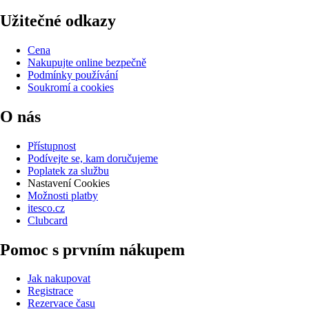
Užitečné odkazy
Cena
Nakupujte online bezpečně
Podmínky používání
Soukromí a cookies
O nás
Přístupnost
Podívejte se, kam doručujeme
Poplatek za službu
Nastavení Cookies
Možnosti platby
itesco.cz
Clubcard
Pomoc s prvním nákupem
Jak nakupovat
Registrace
Rezervace času