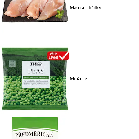
Maso a lahůdky
Mražené