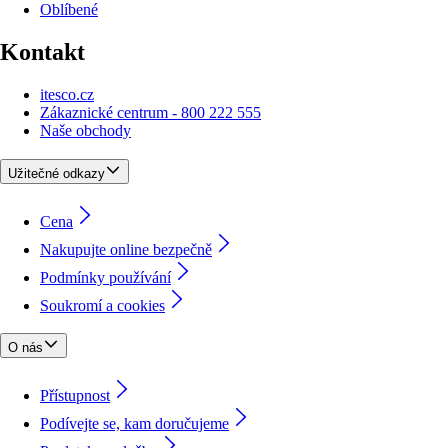
Oblíbené
Kontakt
itesco.cz
Zákaznické centrum - 800 222 555
Naše obchody
Užitečné odkazy
Cena
Nakupujte online bezpečně
Podmínky používání
Soukromí a cookies
O nás
Přístupnost
Podívejte se, kam doručujeme