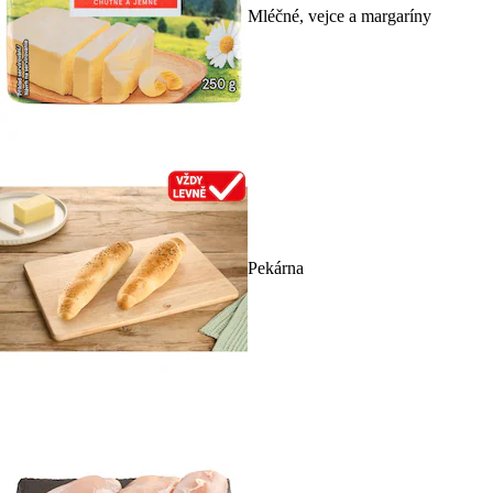
Mléčné, vejce a margaríny
Pekárna