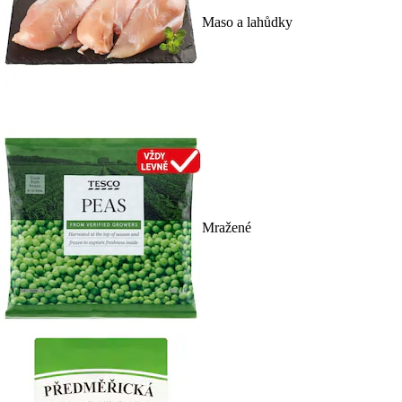
Maso a lahůdky
Mražené