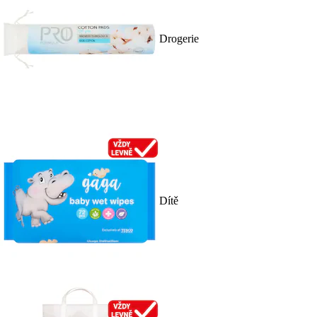
Drogerie
Dítě