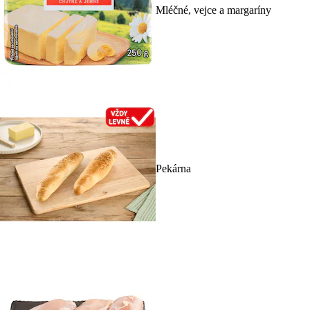
Mléčné, vejce a margaríny
Pekárna