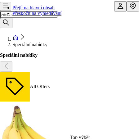
Přejít na hlavní obsah
Přeskočit na vyhledávání
Speciální nabídky
Speciální nabídky
All Offers
Top výběr