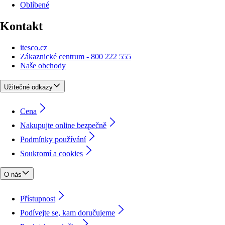
Oblíbené
Kontakt
itesco.cz
Zákaznické centrum - 800 222 555
Naše obchody
Užitečné odkazy
Cena
Nakupujte online bezpečně
Podmínky používání
Soukromí a cookies
O nás
Přístupnost
Podívejte se, kam doručujeme