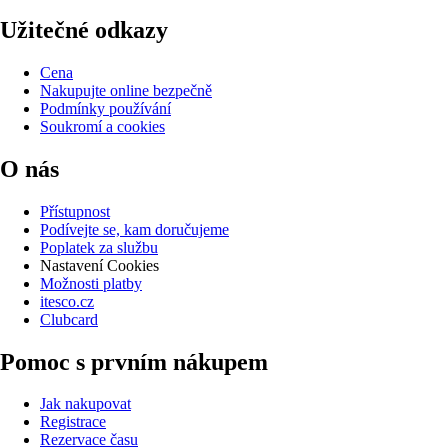
Užitečné odkazy
Cena
Nakupujte online bezpečně
Podmínky používání
Soukromí a cookies
O nás
Přístupnost
Podívejte se, kam doručujeme
Poplatek za službu
Nastavení Cookies
Možnosti platby
itesco.cz
Clubcard
Pomoc s prvním nákupem
Jak nakupovat
Registrace
Rezervace času