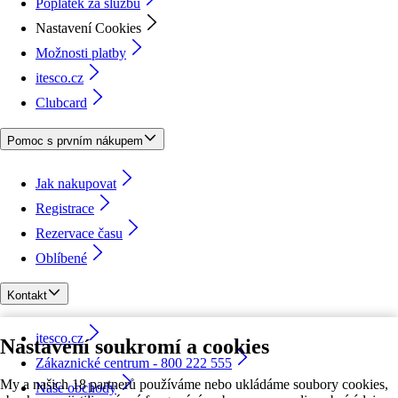
Poplatek za službu
Nastavení Cookies
Možnosti platby
itesco.cz
Clubcard
Pomoc s prvním nákupem
Jak nakupovat
Registrace
Rezervace času
Oblíbené
Kontakt
itesco.cz
Nastavení soukromí a cookies
Zákaznické centrum - 800 222 555
My a našich 18 partnerů používáme nebo ukládáme soubory cookies,
Naše obchody