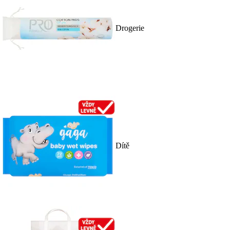
Drogerie
Dítě