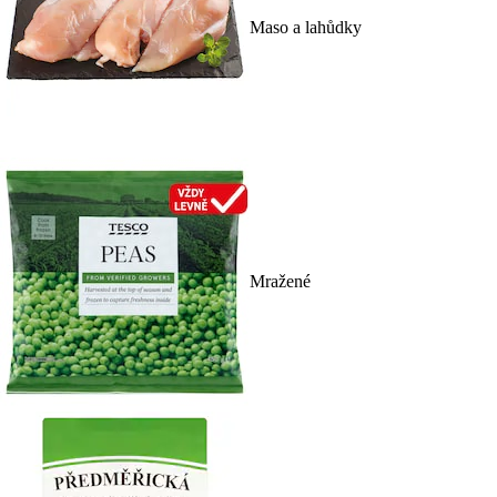
Maso a lahůdky
Mražené