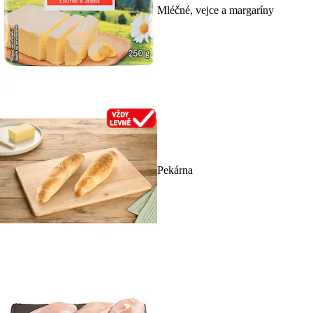
Mléčné, vejce a margaríny
Pekárna