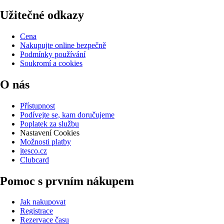
Užitečné odkazy
Cena
Nakupujte online bezpečně
Podmínky používání
Soukromí a cookies
O nás
Přístupnost
Podívejte se, kam doručujeme
Poplatek za službu
Nastavení Cookies
Možnosti platby
itesco.cz
Clubcard
Pomoc s prvním nákupem
Jak nakupovat
Registrace
Rezervace času