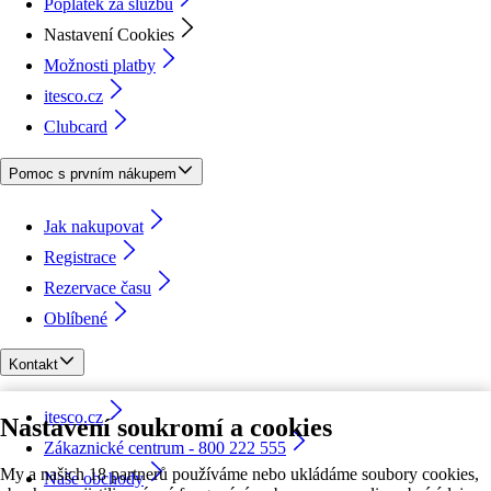
Poplatek za službu
Nastavení Cookies
Možnosti platby
itesco.cz
Clubcard
Pomoc s prvním nákupem
Jak nakupovat
Registrace
Rezervace času
Oblíbené
Kontakt
itesco.cz
Nastavení soukromí a cookies
Zákaznické centrum - 800 222 555
My a našich 18 partnerů používáme nebo ukládáme soubory cookies,
Naše obchody