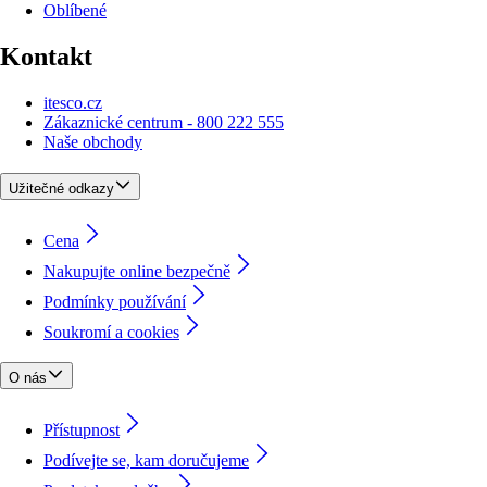
Oblíbené
Kontakt
itesco.cz
Zákaznické centrum - 800 222 555
Naše obchody
Užitečné odkazy
Cena
Nakupujte online bezpečně
Podmínky používání
Soukromí a cookies
O nás
Přístupnost
Podívejte se, kam doručujeme