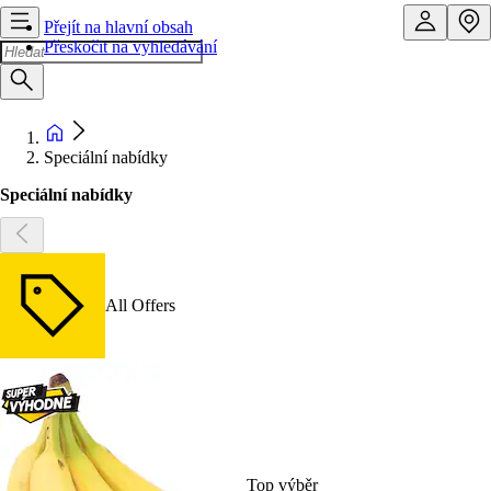
Přejít na hlavní obsah
Přeskočit na vyhledávání
Speciální nabídky
Speciální nabídky
All Offers
Top výběr