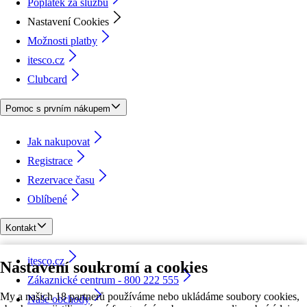
Poplatek za službu
Nastavení Cookies
Možnosti platby
itesco.cz
Clubcard
Pomoc s prvním nákupem
Jak nakupovat
Registrace
Rezervace času
Oblíbené
Kontakt
itesco.cz
Nastavení soukromí a cookies
Zákaznické centrum - 800 222 555
My a našich 18 partnerů používáme nebo ukládáme soubory cookies,
Naše obchody