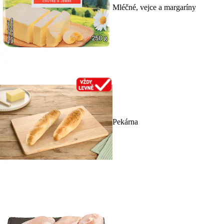
Mléčné, vejce a margaríny
Pekárna