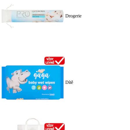
Drogerie
Dítě