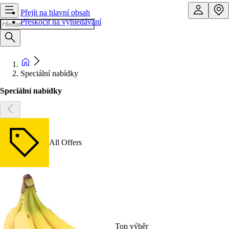
Přejít na hlavní obsah
Přeskočit na vyhledávání
Speciální nabídky
Speciální nabídky
All Offers
Top výběr