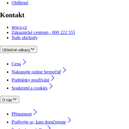
Oblíbené
Kontakt
itesco.cz
Zákaznické centrum - 800 222 555
Naše obchody
Užitečné odkazy
Cena
Nakupujte online bezpečně
Podmínky používání
Soukromí a cookies
O nás
Přístupnost
Podívejte se, kam doručujeme