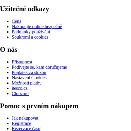
Užitečné odkazy
Cena
Nakupujte online bezpečně
Podmínky používání
Soukromí a cookies
O nás
Přístupnost
Podívejte se, kam doručujeme
Poplatek za službu
Nastavení Cookies
Možnosti platby
itesco.cz
Clubcard
Pomoc s prvním nákupem
Jak nakupovat
Registrace
Rezervace času