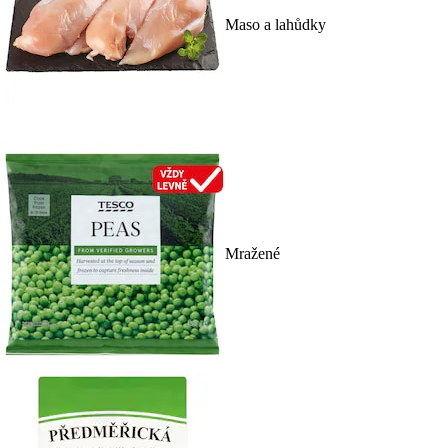
Maso a lahůdky
Mražené