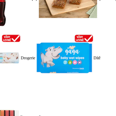
Drogerie
Dítě