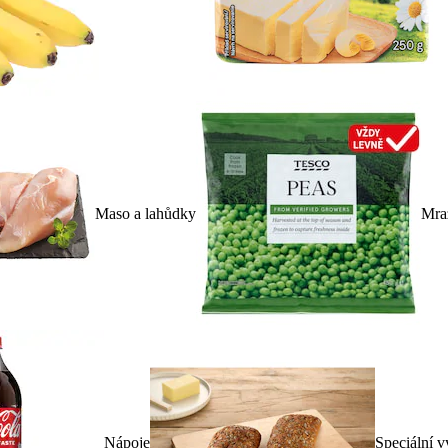
Maso a lahůdky
Mra
Nápoje
Speciální v