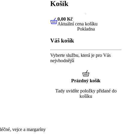
Košík
0,00 Kč
Aktuální cena košíku
0,00 Kč
Aktuální cena košíku
Pokladna
Váš košík
Vyberte službu, která je pro Vás
nejvhodnější
Prázdný košík
Tady uvidíte položky přidané do
košíku
éčné, vejce a margaríny