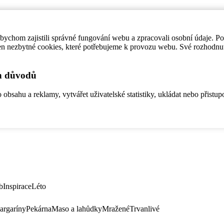
ychom zajistili správné fungování webu a zpracovali osobní údaje. P
en nezbytné cookies, které potřebujeme k provozu webu. Své rozhodnu
ch důvodů
bsahu a reklamy, vytvářet uživatelské statistiky, ukládat nebo přistup
b
Inspirace
Léto
argaríny
Pekárna
Maso a lahůdky
Mražené
Trvanlivé