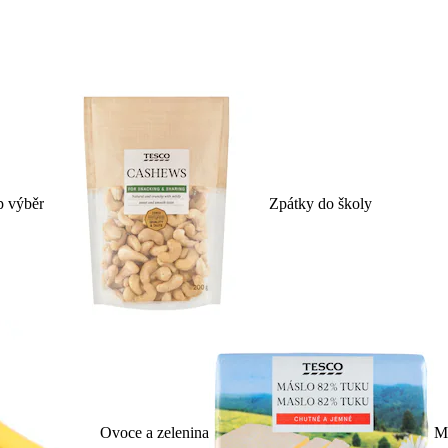
p výběr
Zpátky do školy
Ovoce a zelenina
Ml