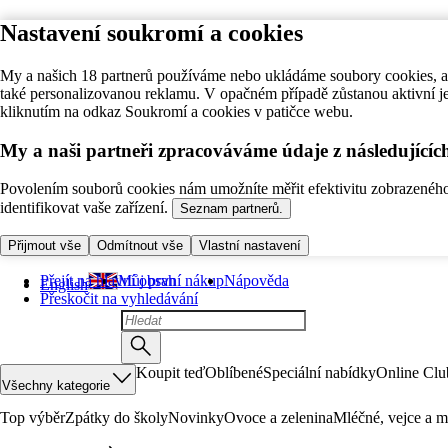
Nastavení soukromí a cookies
My a našich 18 partnerů používáme nebo ukládáme soubory cookies, ab
také personalizovanou reklamu. V opačném případě zůstanou aktivní j
kliknutím na odkaz Soukromí a cookies v patičce webu.
My a naši partneři zpracováváme údaje z následující
Povolením souborů cookies nám umožníte měřit efektivitu zobrazeného o
identifikovat vaše zařízení.
Seznam partnerů.
Přijmout vše
Odmítnout vše
Vlastní nastavení
Přejít na hlavní obsah
Můj první nákup
Nápověda
English
Přeskočit na vyhledávání
Koupit teď
Oblíbené
Speciální nabídky
Online Clu
Všechny kategorie
Top výběr
Zpátky do školy
Novinky
Ovoce a zelenina
Mléčné, vejce a m