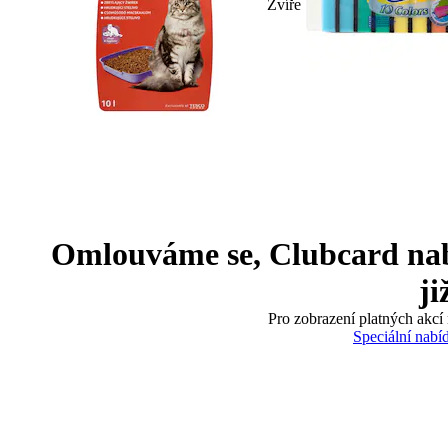
Zvíře
Omlouváme se, Clubcard nabíd
ji
Pro zobrazení platných akcí 
Speciální nabí