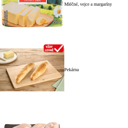
Mléčné, vejce a margaríny
Pekárna