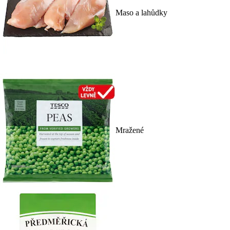
Maso a lahůdky
Mražené