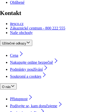
Oblíbené
Kontakt
itesco.cz
Zákaznické centrum - 800 222 555
Naše obchody
Užitečné odkazy
Cena
Nakupujte online bezpečně
Podmínky používání
Soukromí a cookies
O nás
Přístupnost
Podívejte se, kam doručujeme