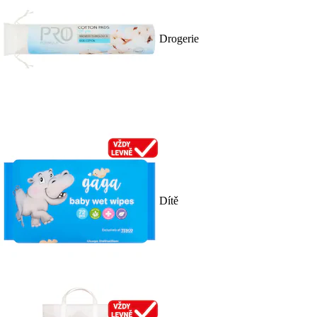
Drogerie
Dítě