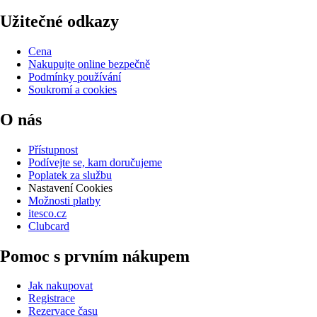
Užitečné odkazy
Cena
Nakupujte online bezpečně
Podmínky používání
Soukromí a cookies
O nás
Přístupnost
Podívejte se, kam doručujeme
Poplatek za službu
Nastavení Cookies
Možnosti platby
itesco.cz
Clubcard
Pomoc s prvním nákupem
Jak nakupovat
Registrace
Rezervace času