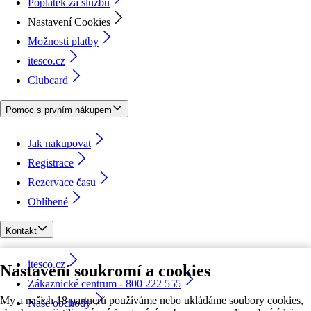
Poplatek za službu
Nastavení Cookies
Možnosti platby
itesco.cz
Clubcard
Pomoc s prvním nákupem
Jak nakupovat
Registrace
Rezervace času
Oblíbené
Kontakt
itesco.cz
Nastavení soukromí a cookies
Zákaznické centrum - 800 222 555
My a našich 18 partnerů používáme nebo ukládáme soubory cookies,
Naše obchody