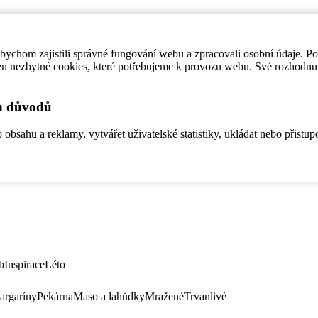
ychom zajistili správné fungování webu a zpracovali osobní údaje. P
en nezbytné cookies, které potřebujeme k provozu webu. Své rozhodnu
ch důvodů
bsahu a reklamy, vytvářet uživatelské statistiky, ukládat nebo přistup
b
Inspirace
Léto
argaríny
Pekárna
Maso a lahůdky
Mražené
Trvanlivé