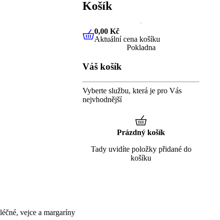
Košík
0,00 Kč
Aktuální cena košíku
0,00 Kč
Aktuální cena košíku
Pokladna
Váš košík
Vyberte službu, která je pro Vás
nejvhodnější
Prázdný košík
Tady uvidíte položky přidané do
košíku
éčné, vejce a margaríny