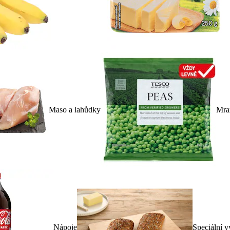
Maso a lahůdky
Mra
Nápoje
Speciální v