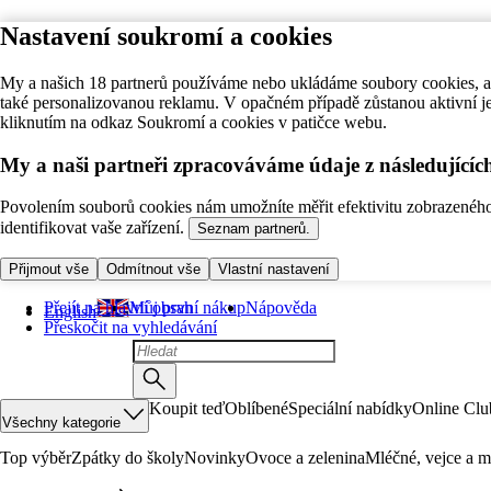
Nastavení soukromí a cookies
My a našich 18 partnerů používáme nebo ukládáme soubory cookies, ab
také personalizovanou reklamu. V opačném případě zůstanou aktivní j
kliknutím na odkaz Soukromí a cookies v patičce webu.
My a naši partneři zpracováváme údaje z následující
Povolením souborů cookies nám umožníte měřit efektivitu zobrazeného o
identifikovat vaše zařízení.
Seznam partnerů.
Přijmout vše
Odmítnout vše
Vlastní nastavení
Přejít na hlavní obsah
Můj první nákup
Nápověda
English
Přeskočit na vyhledávání
Koupit teď
Oblíbené
Speciální nabídky
Online Clu
Všechny kategorie
Top výběr
Zpátky do školy
Novinky
Ovoce a zelenina
Mléčné, vejce a m