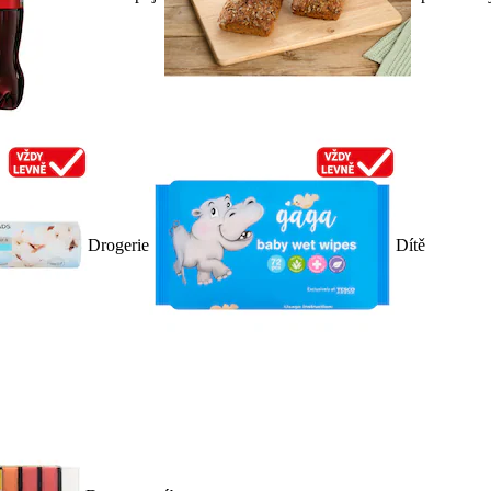
Drogerie
Dítě