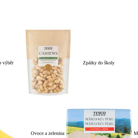
p výběr
Zpátky do školy
Ovoce a zelenina
Ml