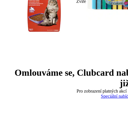
Zvíře
Omlouváme se, Clubcard nabíd
ji
Pro zobrazení platných akcí 
Speciální nabí