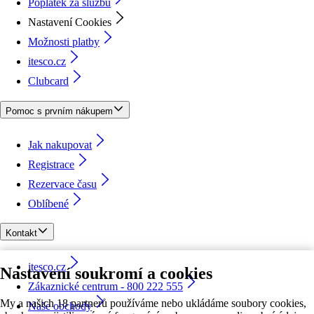
Poplatek za službu
Nastavení Cookies
Možnosti platby
itesco.cz
Clubcard
Pomoc s prvním nákupem
Jak nakupovat
Registrace
Rezervace času
Oblíbené
Kontakt
itesco.cz
Nastavení soukromí a cookies
Zákaznické centrum - 800 222 555
My a našich 18 partnerů používáme nebo ukládáme soubory cookies,
Naše obchody