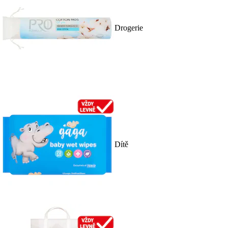
Drogerie
Dítě