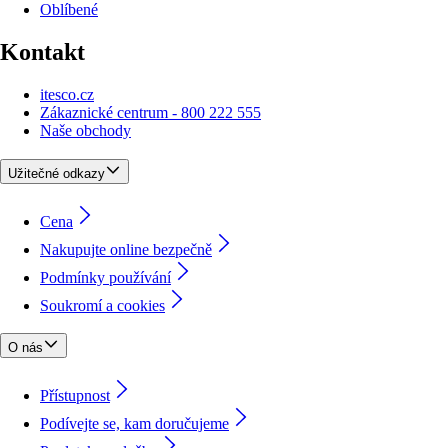
Oblíbené
Kontakt
itesco.cz
Zákaznické centrum - 800 222 555
Naše obchody
Užitečné odkazy
Cena
Nakupujte online bezpečně
Podmínky používání
Soukromí a cookies
O nás
Přístupnost
Podívejte se, kam doručujeme