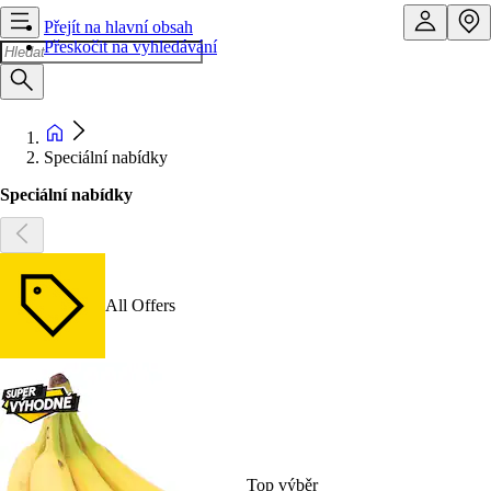
Přejít na hlavní obsah
Přeskočit na vyhledávání
Speciální nabídky
Speciální nabídky
All Offers
Top výběr