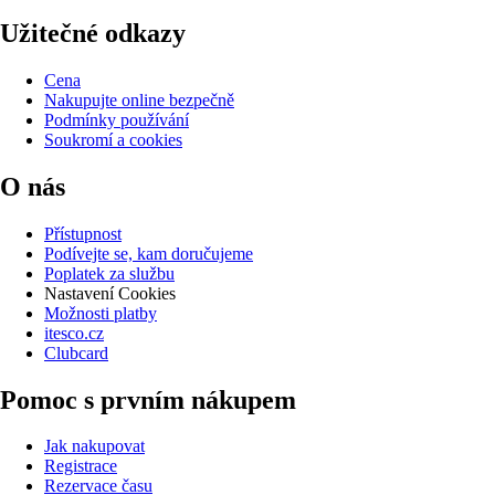
Užitečné odkazy
Cena
Nakupujte online bezpečně
Podmínky používání
Soukromí a cookies
O nás
Přístupnost
Podívejte se, kam doručujeme
Poplatek za službu
Nastavení Cookies
Možnosti platby
itesco.cz
Clubcard
Pomoc s prvním nákupem
Jak nakupovat
Registrace
Rezervace času