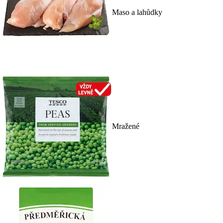
Maso a lahůdky
Mražené