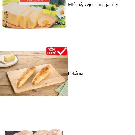
Mléčné, vejce a margaríny
Pekárna