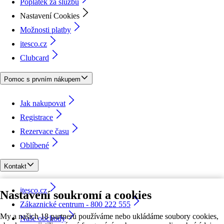
Poplatek za službu
Nastavení Cookies
Možnosti platby
itesco.cz
Clubcard
Pomoc s prvním nákupem
Jak nakupovat
Registrace
Rezervace času
Oblíbené
Kontakt
itesco.cz
Nastavení soukromí a cookies
Zákaznické centrum - 800 222 555
My a našich 18 partnerů používáme nebo ukládáme soubory cookies,
Naše obchody