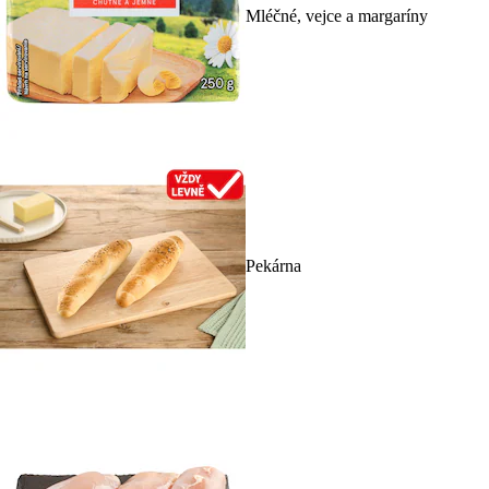
Mléčné, vejce a margaríny
Pekárna