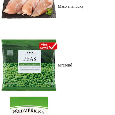
Maso a lahůdky
Mražené