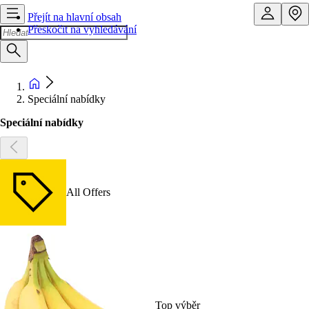
Přejít na hlavní obsah
Přeskočit na vyhledávání
Speciální nabídky
Speciální nabídky
All Offers
Top výběr