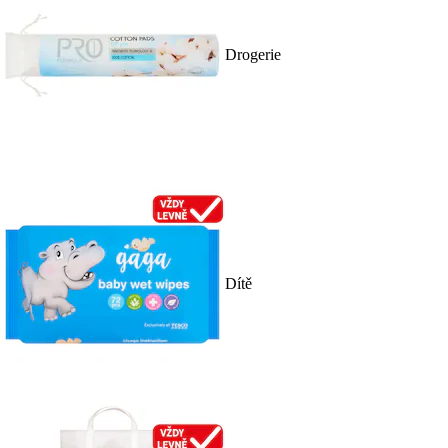
Drogerie
Dítě