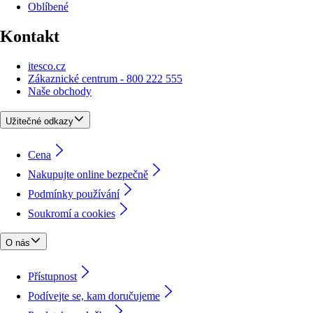
Oblíbené
Kontakt
itesco.cz
Zákaznické centrum - 800 222 555
Naše obchody
Užitečné odkazy
Cena
Nakupujte online bezpečně
Podmínky používání
Soukromí a cookies
O nás
Přístupnost
Podívejte se, kam doručujeme