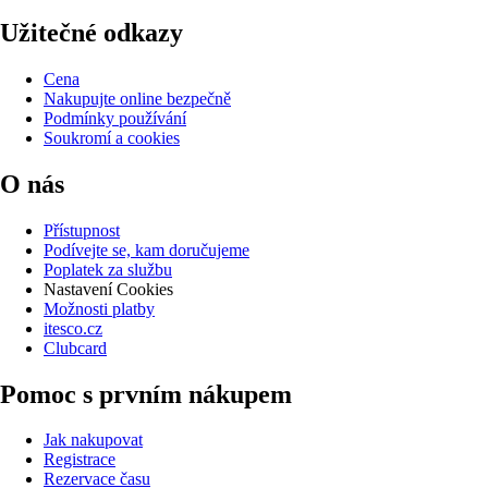
Užitečné odkazy
Cena
Nakupujte online bezpečně
Podmínky používání
Soukromí a cookies
O nás
Přístupnost
Podívejte se, kam doručujeme
Poplatek za službu
Nastavení Cookies
Možnosti platby
itesco.cz
Clubcard
Pomoc s prvním nákupem
Jak nakupovat
Registrace
Rezervace času