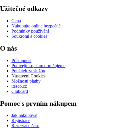
Užitečné odkazy
Cena
Nakupujte online bezpečně
Podmínky používání
Soukromí a cookies
O nás
Přístupnost
Podívejte se, kam doručujeme
Poplatek za službu
Nastavení Cookies
Možnosti platby
itesco.cz
Clubcard
Pomoc s prvním nákupem
Jak nakupovat
Registrace
Rezervace času