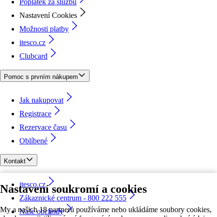
Poplatek za službu
Nastavení Cookies
Možnosti platby
itesco.cz
Clubcard
Pomoc s prvním nákupem
Jak nakupovat
Registrace
Rezervace času
Oblíbené
Kontakt
itesco.cz
Nastavení soukromí a cookies
Zákaznické centrum - 800 222 555
My a našich 18 partnerů používáme nebo ukládáme soubory cookies,
Naše obchody