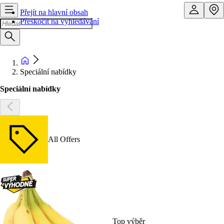
Přejít na hlavní obsah
Přeskočit na vyhledávání
Speciální nabídky
Speciální nabídky
All Offers
Top výběr