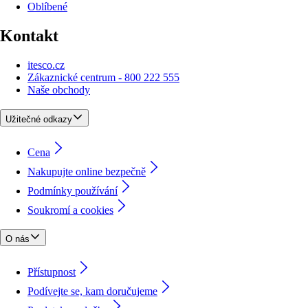
Oblíbené
Kontakt
itesco.cz
Zákaznické centrum - 800 222 555
Naše obchody
Užitečné odkazy
Cena
Nakupujte online bezpečně
Podmínky používání
Soukromí a cookies
O nás
Přístupnost
Podívejte se, kam doručujeme