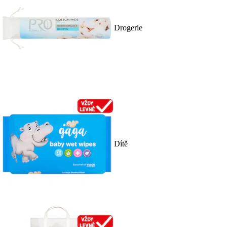
Drogerie
Dítě