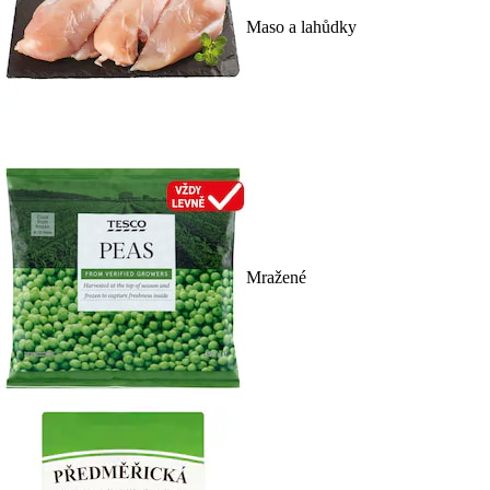
Maso a lahůdky
Mražené