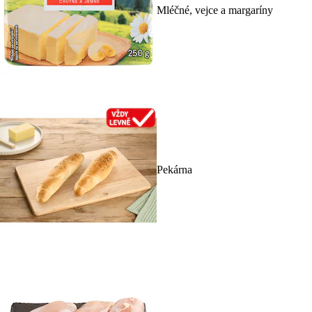
Mléčné, vejce a margaríny
Pekárna