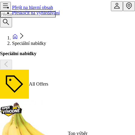
Přejít na hlavní obsah
Přeskočit na vyhledávání
Speciální nabídky
Speciální nabídky
All Offers
Top výběr