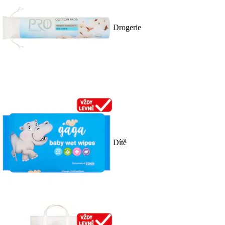
Drogerie
Dítě