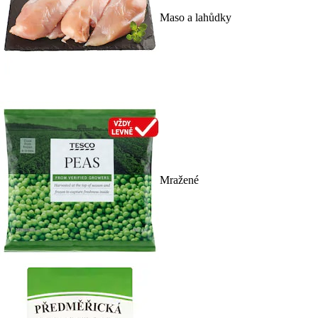
Maso a lahůdky
Mražené