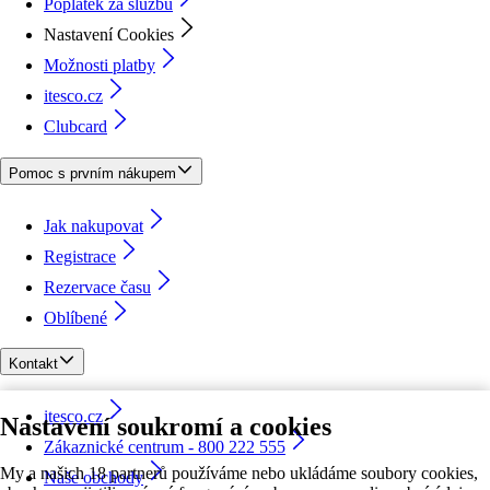
Poplatek za službu
Nastavení Cookies
Možnosti platby
itesco.cz
Clubcard
Pomoc s prvním nákupem
Jak nakupovat
Registrace
Rezervace času
Oblíbené
Kontakt
itesco.cz
Nastavení soukromí a cookies
Zákaznické centrum - 800 222 555
My a našich 18 partnerů používáme nebo ukládáme soubory cookies,
Naše obchody