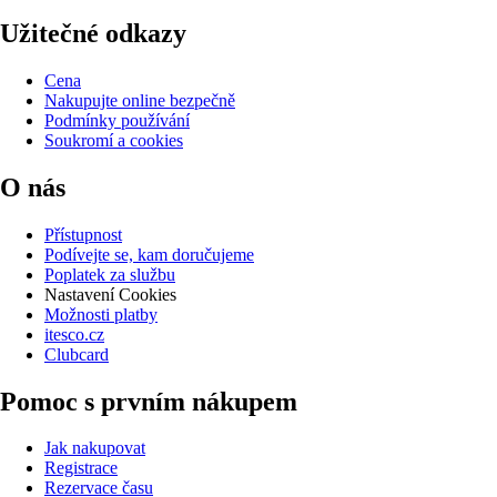
Užitečné odkazy
Cena
Nakupujte online bezpečně
Podmínky používání
Soukromí a cookies
O nás
Přístupnost
Podívejte se, kam doručujeme
Poplatek za službu
Nastavení Cookies
Možnosti platby
itesco.cz
Clubcard
Pomoc s prvním nákupem
Jak nakupovat
Registrace
Rezervace času