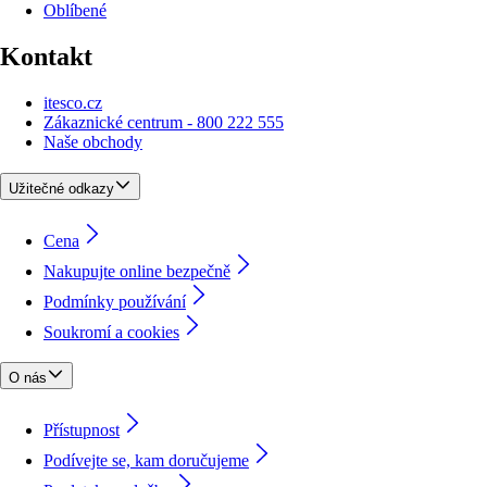
Oblíbené
Kontakt
itesco.cz
Zákaznické centrum - 800 222 555
Naše obchody
Užitečné odkazy
Cena
Nakupujte online bezpečně
Podmínky používání
Soukromí a cookies
O nás
Přístupnost
Podívejte se, kam doručujeme