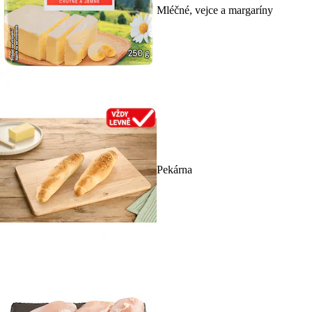
Mléčné, vejce a margaríny
Pekárna