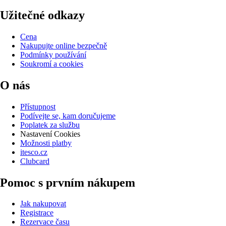
Užitečné odkazy
Cena
Nakupujte online bezpečně
Podmínky používání
Soukromí a cookies
O nás
Přístupnost
Podívejte se, kam doručujeme
Poplatek za službu
Nastavení Cookies
Možnosti platby
itesco.cz
Clubcard
Pomoc s prvním nákupem
Jak nakupovat
Registrace
Rezervace času