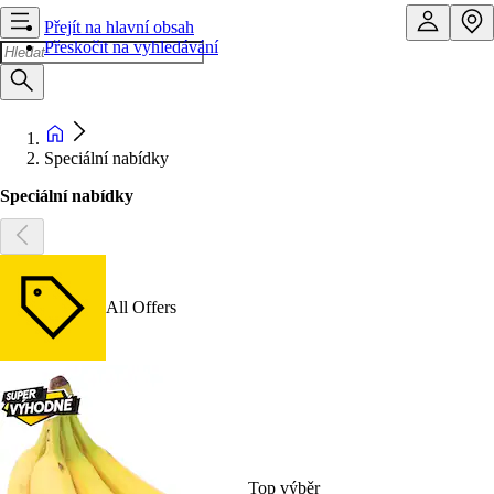
Přejít na hlavní obsah
Přeskočit na vyhledávání
Speciální nabídky
Speciální nabídky
All Offers
Top výběr