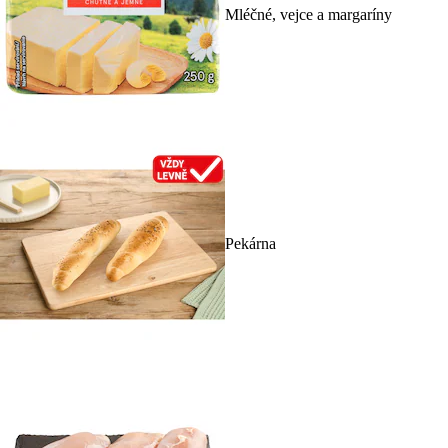
Mléčné, vejce a margaríny
Pekárna