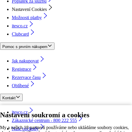
Poplatek za službu
Nastavení Cookies
Možnosti platby
itesco.cz
Clubcard
Pomoc s prvním nákupem
Jak nakupovat
Registrace
Rezervace času
Oblíbené
Kontakt
itesco.cz
Nastavení soukromí a cookies
Zákaznické centrum - 800 222 555
My a našich 18 partnerů používáme nebo ukládáme soubory cookies,
Naše obchody