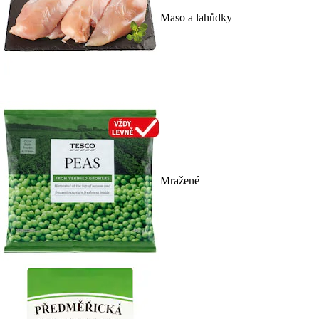
Maso a lahůdky
Mražené