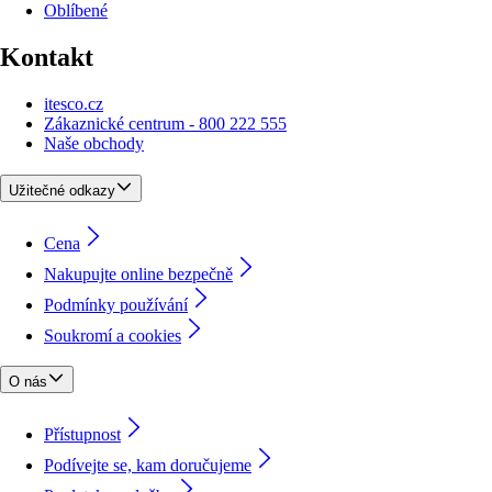
Oblíbené
Kontakt
itesco.cz
Zákaznické centrum - 800 222 555
Naše obchody
Užitečné odkazy
Cena
Nakupujte online bezpečně
Podmínky používání
Soukromí a cookies
O nás
Přístupnost
Podívejte se, kam doručujeme