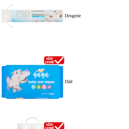
Drogerie
Dítě