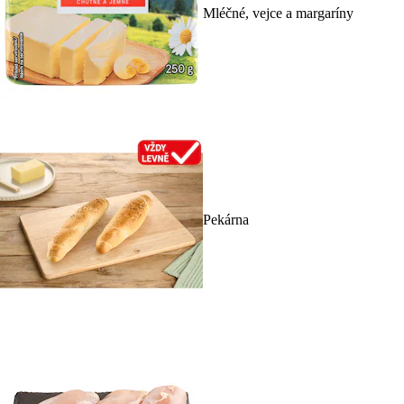
Mléčné, vejce a margaríny
Pekárna