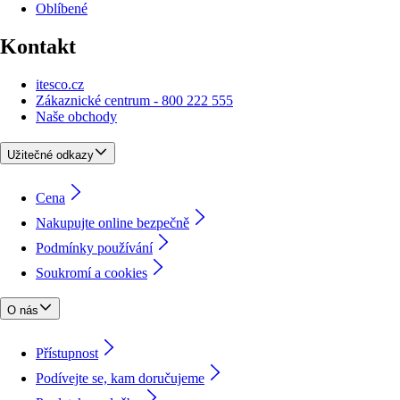
Oblíbené
Kontakt
itesco.cz
Zákaznické centrum - 800 222 555
Naše obchody
Užitečné odkazy
Cena
Nakupujte online bezpečně
Podmínky používání
Soukromí a cookies
O nás
Přístupnost
Podívejte se, kam doručujeme