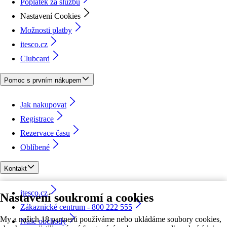
Poplatek za službu
Nastavení Cookies
Možnosti platby
itesco.cz
Clubcard
Pomoc s prvním nákupem
Jak nakupovat
Registrace
Rezervace času
Oblíbené
Kontakt
itesco.cz
Nastavení soukromí a cookies
Zákaznické centrum - 800 222 555
My a našich 18 partnerů používáme nebo ukládáme soubory cookies,
Naše obchody