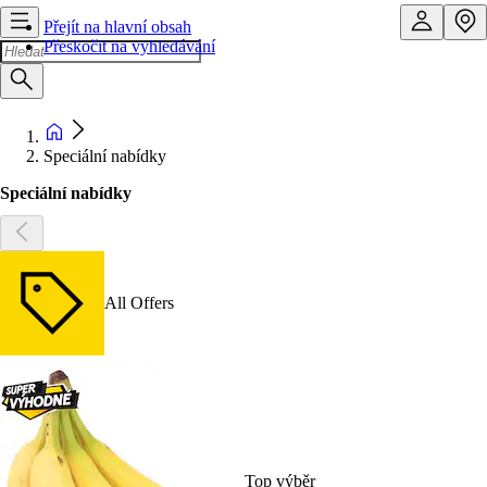
Přejít na hlavní obsah
Přeskočit na vyhledávání
Speciální nabídky
Speciální nabídky
All Offers
Top výběr