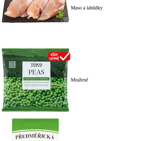
Maso a lahůdky
Mražené