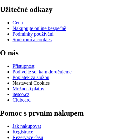
Užitečné odkazy
Cena
Nakupujte online bezpečně
Podmínky používání
Soukromí a cookies
O nás
Přístupnost
Podívejte se, kam doručujeme
Poplatek za službu
Nastavení Cookies
Možnosti platby
itesco.cz
Clubcard
Pomoc s prvním nákupem
Jak nakupovat
Registrace
Rezervace času