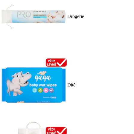
Drogerie
Dítě