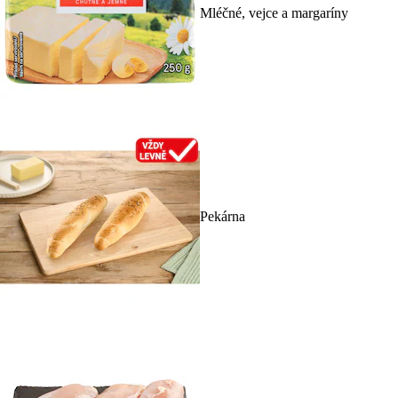
Mléčné, vejce a margaríny
Pekárna