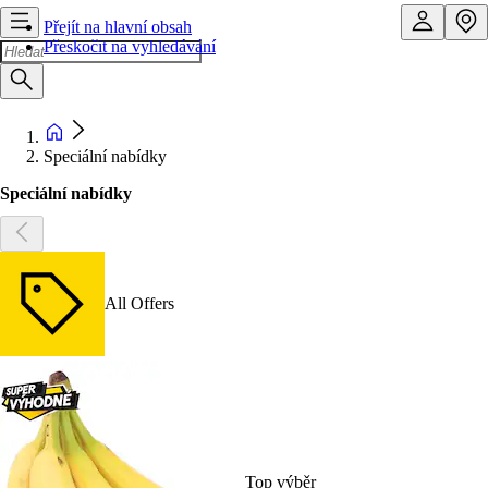
Přejít na hlavní obsah
Přeskočit na vyhledávání
Speciální nabídky
Speciální nabídky
All Offers
Top výběr