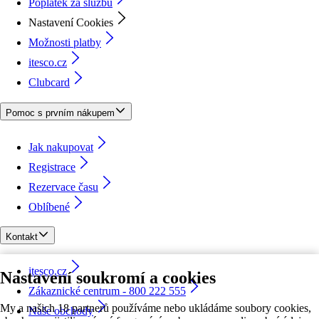
Poplatek za službu
Nastavení Cookies
Možnosti platby
itesco.cz
Clubcard
Pomoc s prvním nákupem
Jak nakupovat
Registrace
Rezervace času
Oblíbené
Kontakt
itesco.cz
Nastavení soukromí a cookies
Zákaznické centrum - 800 222 555
My a našich 18 partnerů používáme nebo ukládáme soubory cookies,
Naše obchody