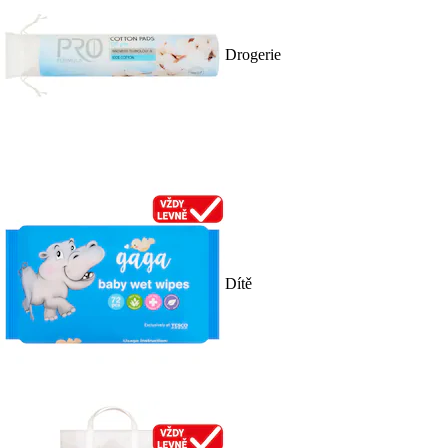
Drogerie
Dítě