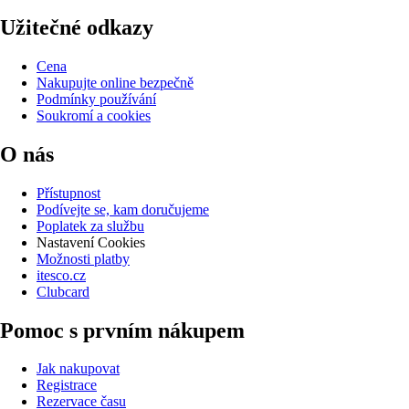
Užitečné odkazy
Cena
Nakupujte online bezpečně
Podmínky používání
Soukromí a cookies
O nás
Přístupnost
Podívejte se, kam doručujeme
Poplatek za službu
Nastavení Cookies
Možnosti platby
itesco.cz
Clubcard
Pomoc s prvním nákupem
Jak nakupovat
Registrace
Rezervace času