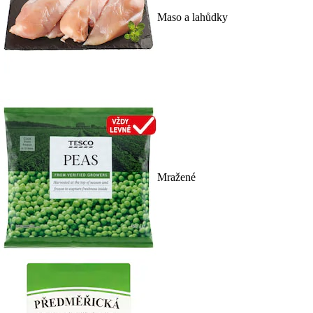
Maso a lahůdky
Mražené