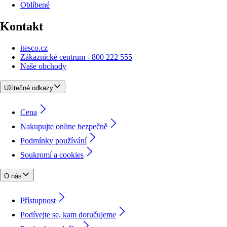
Oblíbené
Kontakt
itesco.cz
Zákaznické centrum - 800 222 555
Naše obchody
Užitečné odkazy
Cena
Nakupujte online bezpečně
Podmínky používání
Soukromí a cookies
O nás
Přístupnost
Podívejte se, kam doručujeme