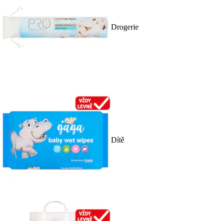
Drogerie
Dítě