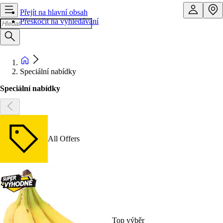
Přejít na hlavní obsah
Přeskočit na vyhledávání
Speciální nabídky
Speciální nabídky
All Offers
Top výběr