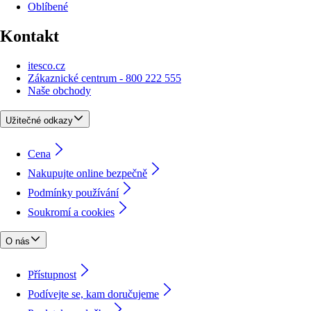
Oblíbené
Kontakt
itesco.cz
Zákaznické centrum - 800 222 555
Naše obchody
Užitečné odkazy
Cena
Nakupujte online bezpečně
Podmínky používání
Soukromí a cookies
O nás
Přístupnost
Podívejte se, kam doručujeme