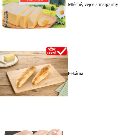
Mléčné, vejce a margaríny
Pekárna