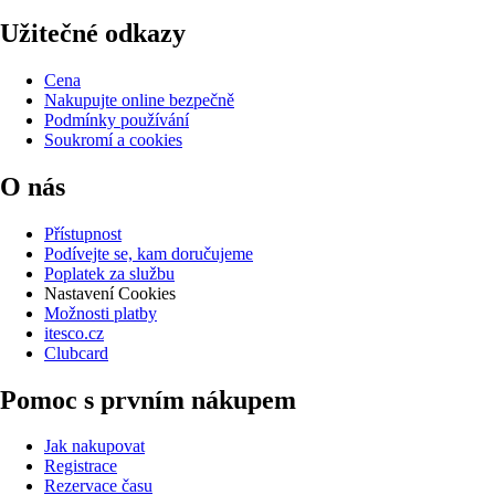
Užitečné odkazy
Cena
Nakupujte online bezpečně
Podmínky používání
Soukromí a cookies
O nás
Přístupnost
Podívejte se, kam doručujeme
Poplatek za službu
Nastavení Cookies
Možnosti platby
itesco.cz
Clubcard
Pomoc s prvním nákupem
Jak nakupovat
Registrace
Rezervace času