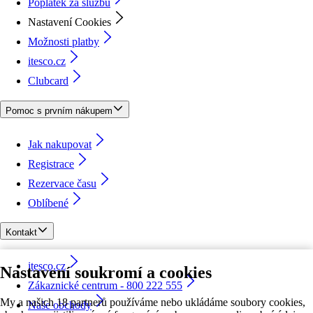
Poplatek za službu
Nastavení Cookies
Možnosti platby
itesco.cz
Clubcard
Pomoc s prvním nákupem
Jak nakupovat
Registrace
Rezervace času
Oblíbené
Kontakt
itesco.cz
Nastavení soukromí a cookies
Zákaznické centrum - 800 222 555
My a našich 18 partnerů používáme nebo ukládáme soubory cookies,
Naše obchody