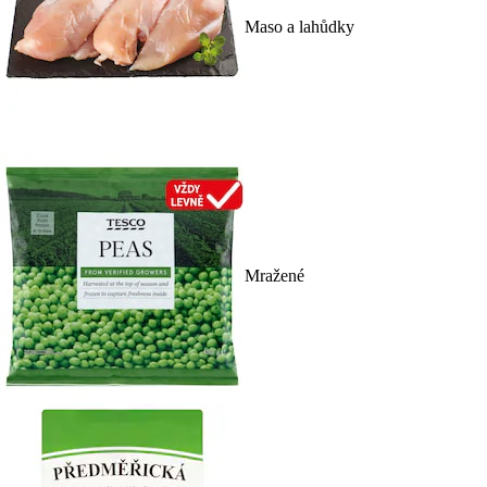
Maso a lahůdky
Mražené