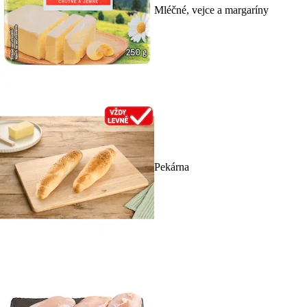
Mléčné, vejce a margaríny
Pekárna