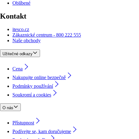
Oblíbené
Kontakt
itesco.cz
Zákaznické centrum - 800 222 555
Naše obchody
Užitečné odkazy
Cena
Nakupujte online bezpečně
Podmínky používání
Soukromí a cookies
O nás
Přístupnost
Podívejte se, kam doručujeme