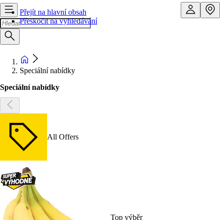
Přejít na hlavní obsah
Přeskočit na vyhledávání
Speciální nabídky
Speciální nabídky
All Offers
Top výběr