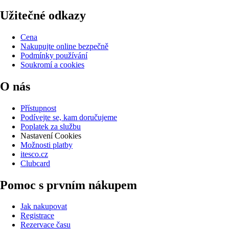
Užitečné odkazy
Cena
Nakupujte online bezpečně
Podmínky používání
Soukromí a cookies
O nás
Přístupnost
Podívejte se, kam doručujeme
Poplatek za službu
Nastavení Cookies
Možnosti platby
itesco.cz
Clubcard
Pomoc s prvním nákupem
Jak nakupovat
Registrace
Rezervace času