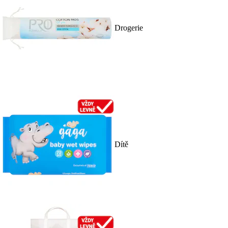
Drogerie
Dítě