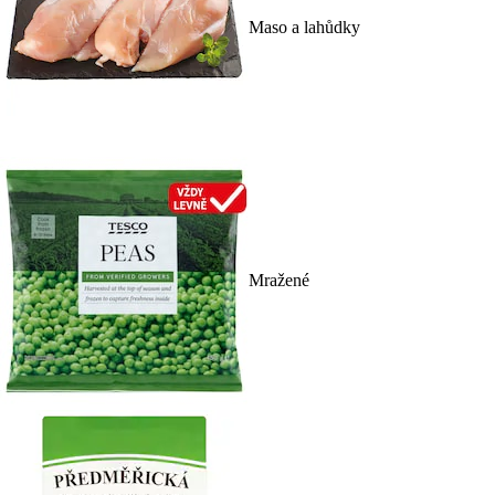
Maso a lahůdky
Mražené