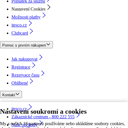
Poplatek za službu
Nastavení Cookies
Možnosti platby
itesco.cz
Clubcard
Pomoc s prvním nákupem
Jak nakupovat
Registrace
Rezervace času
Oblíbené
Kontakt
itesco.cz
Nastavení soukromí a cookies
Zákaznické centrum - 800 222 555
My a našich 18 partnerů používáme nebo ukládáme soubory cookies,
Naše obchody