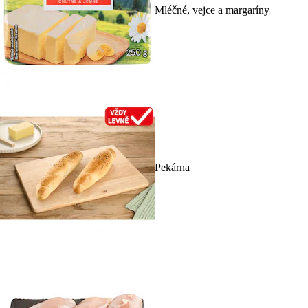
Mléčné, vejce a margaríny
Pekárna