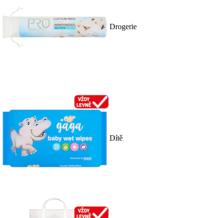
Drogerie
Dítě