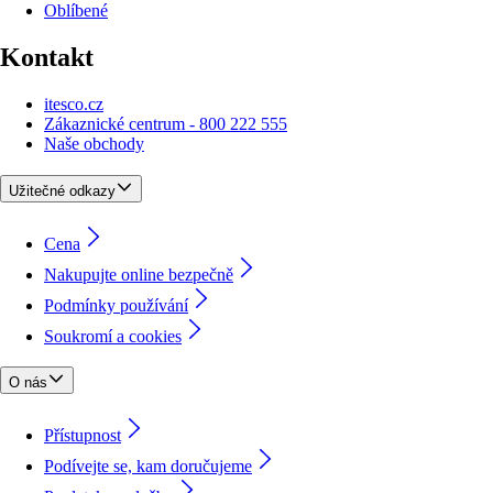
Oblíbené
Kontakt
itesco.cz
Zákaznické centrum - 800 222 555
Naše obchody
Užitečné odkazy
Cena
Nakupujte online bezpečně
Podmínky používání
Soukromí a cookies
O nás
Přístupnost
Podívejte se, kam doručujeme