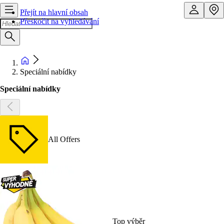
Přejít na hlavní obsah
Přeskočit na vyhledávání
Speciální nabídky
Speciální nabídky
All Offers
Top výběr