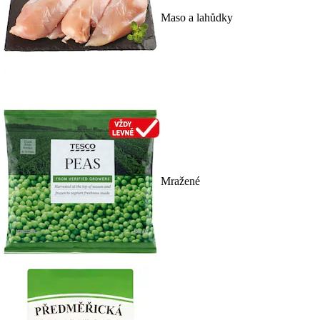
Maso a lahůdky
Mražené