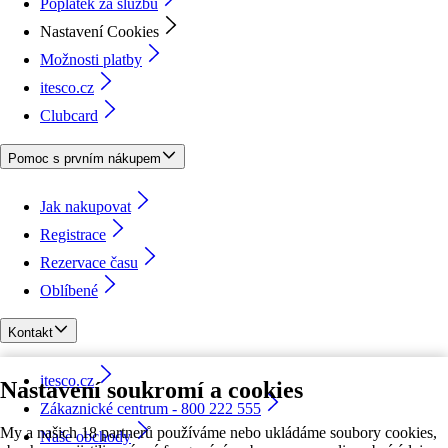
Poplatek za službu
Nastavení Cookies
Možnosti platby
itesco.cz
Clubcard
Pomoc s prvním nákupem
Jak nakupovat
Registrace
Rezervace času
Oblíbené
Kontakt
itesco.cz
Nastavení soukromí a cookies
Zákaznické centrum - 800 222 555
My a našich 18 partnerů používáme nebo ukládáme soubory cookies,
Naše obchody