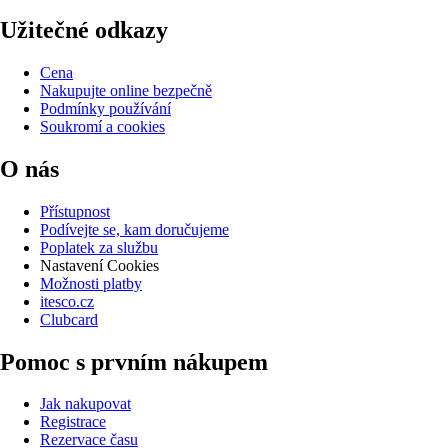
Užitečné odkazy
Cena
Nakupujte online bezpečně
Podmínky používání
Soukromí a cookies
O nás
Přístupnost
Podívejte se, kam doručujeme
Poplatek za službu
Nastavení Cookies
Možnosti platby
itesco.cz
Clubcard
Pomoc s prvním nákupem
Jak nakupovat
Registrace
Rezervace času