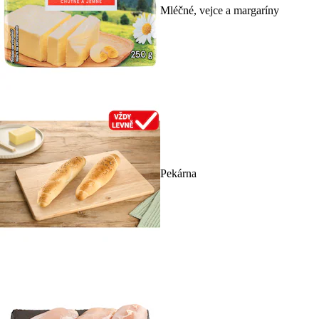
Mléčné, vejce a margaríny
Pekárna