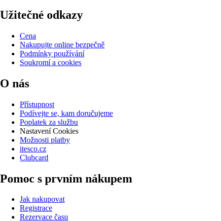
Užitečné odkazy
Cena
Nakupujte online bezpečně
Podmínky používání
Soukromí a cookies
O nás
Přístupnost
Podívejte se, kam doručujeme
Poplatek za službu
Nastavení Cookies
Možnosti platby
itesco.cz
Clubcard
Pomoc s prvním nákupem
Jak nakupovat
Registrace
Rezervace času