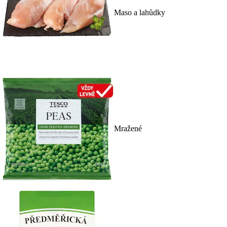
Maso a lahůdky
Mražené