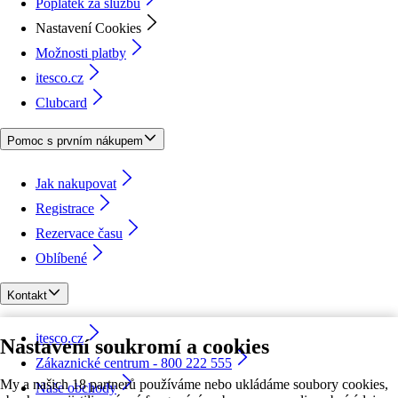
Poplatek za službu
Nastavení Cookies
Možnosti platby
itesco.cz
Clubcard
Pomoc s prvním nákupem
Jak nakupovat
Registrace
Rezervace času
Oblíbené
Kontakt
itesco.cz
Nastavení soukromí a cookies
Zákaznické centrum - 800 222 555
My a našich 18 partnerů používáme nebo ukládáme soubory cookies,
Naše obchody