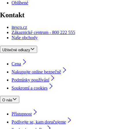
Oblíbené
Kontakt
itesco.cz
Zákaznické centrum - 800 222 555
Naše obchody
Užitečné odkazy
Cena
Nakupujte online bezpečně
Podmínky používání
Soukromí a cookies
O nás
Přístupnost
Podívejte se, kam doručujeme