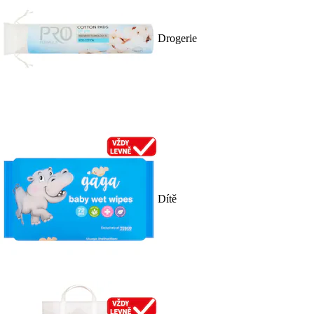
Drogerie
Dítě