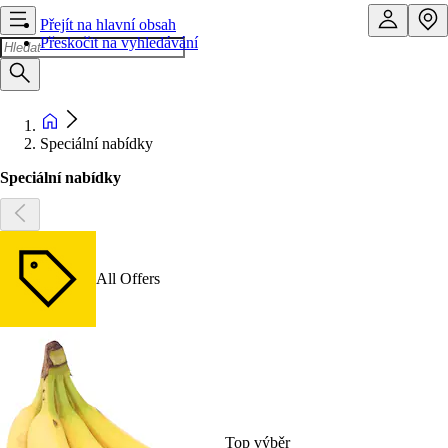
Přejít na hlavní obsah
Přeskočit na vyhledávání
Speciální nabídky
Speciální nabídky
All Offers
Top výběr