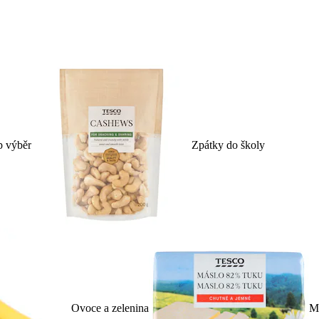
p výběr
Zpátky do školy
Ovoce a zelenina
Ml