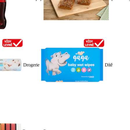
Drogerie
Dítě