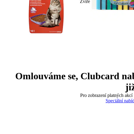
Zvíře
Omlouváme se, Clubcard nabíd
ji
Pro zobrazení platných akcí 
Speciální nabí