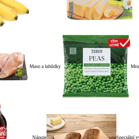
Maso a lahůdky
Mra
Nápoje
Speciální v