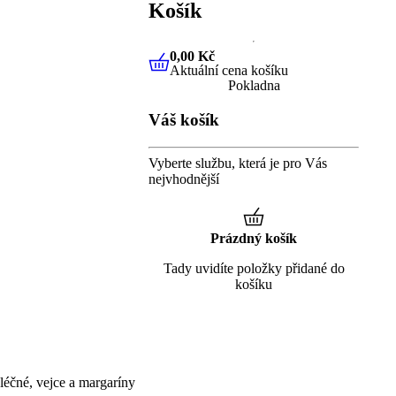
Košík
0,00 Kč
Aktuální cena košíku
0,00 Kč
Aktuální cena košíku
Pokladna
Váš košík
Vyberte službu, která je pro Vás
nejvhodnější
Prázdný košík
Tady uvidíte položky přidané do
košíku
éčné, vejce a margaríny