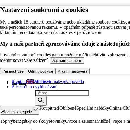
Nastavení soukromí a cookies
My a našich 18 partnerů používáme nebo ukládáme soubory cookies, ab
také personalizovanou reklamu. V opačném případě zůstanou aktivní j
kliknutím na odkaz Soukromí a cookies v patičce webu.
My a naši partneři zpracováváme údaje z následující
Povolením souborů cookies nám umožníte měřit efektivitu zobrazeného o
identifikovat vaše zařízení.
Seznam partnerů.
Přijmout vše
Odmítnout vše
Vlastní nastavení
Přejít na hlavní obsah
Můj první nákup
Nápověda
English
Přeskočit na vyhledávání
Koupit teď
Oblíbené
Speciální nabídky
Online Clu
Všechny kategorie
Top výběr
Zpátky do školy
Novinky
Ovoce a zelenina
Mléčné, vejce a m