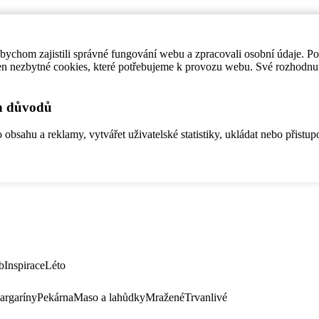
ychom zajistili správné fungování webu a zpracovali osobní údaje. P
en nezbytné cookies, které potřebujeme k provozu webu. Své rozhodnu
ch důvodů
bsahu a reklamy, vytvářet uživatelské statistiky, ukládat nebo přistup
b
Inspirace
Léto
argaríny
Pekárna
Maso a lahůdky
Mražené
Trvanlivé