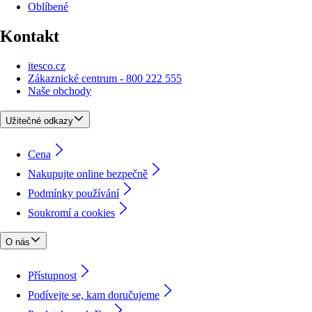
Oblíbené
Kontakt
itesco.cz
Zákaznické centrum - 800 222 555
Naše obchody
Užitečné odkazy
Cena
Nakupujte online bezpečně
Podmínky používání
Soukromí a cookies
O nás
Přístupnost
Podívejte se, kam doručujeme