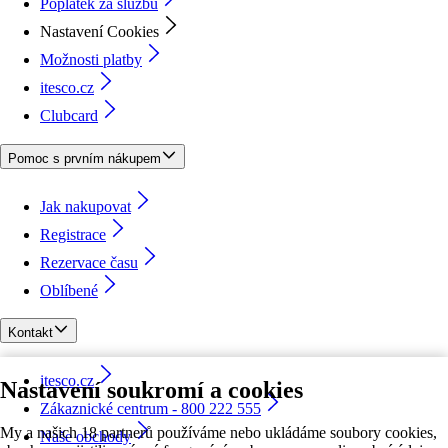
Poplatek za službu
Nastavení Cookies
Možnosti platby
itesco.cz
Clubcard
Pomoc s prvním nákupem
Jak nakupovat
Registrace
Rezervace času
Oblíbené
Kontakt
itesco.cz
Nastavení soukromí a cookies
Zákaznické centrum - 800 222 555
My a našich 18 partnerů používáme nebo ukládáme soubory cookies,
Naše obchody