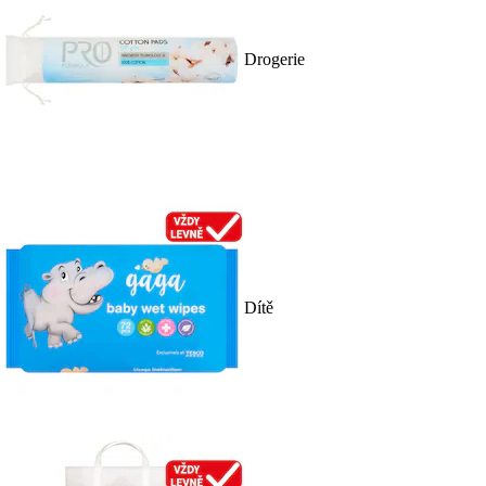
Drogerie
Dítě