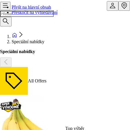
Přejít na hlavní obsah
Přeskočit na vyhledávání
Speciální nabídky
Speciální nabídky
All Offers
Top výběr