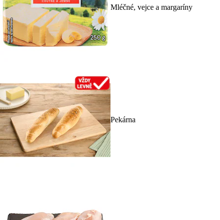
Mléčné, vejce a margaríny
Pekárna