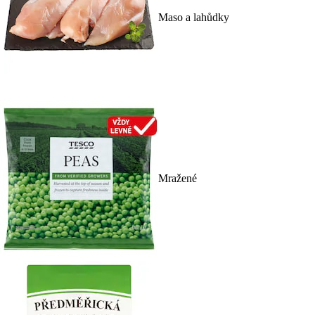
Maso a lahůdky
Mražené