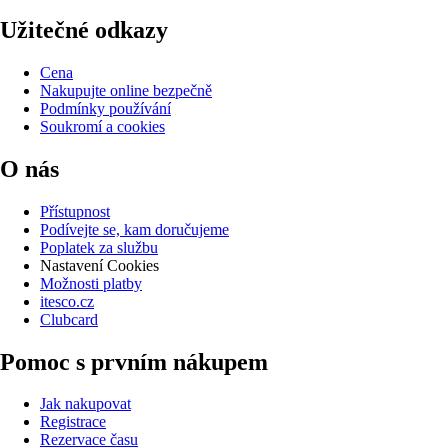
Užitečné odkazy
Cena
Nakupujte online bezpečně
Podmínky používání
Soukromí a cookies
O nás
Přístupnost
Podívejte se, kam doručujeme
Poplatek za službu
Nastavení Cookies
Možnosti platby
itesco.cz
Clubcard
Pomoc s prvním nákupem
Jak nakupovat
Registrace
Rezervace času