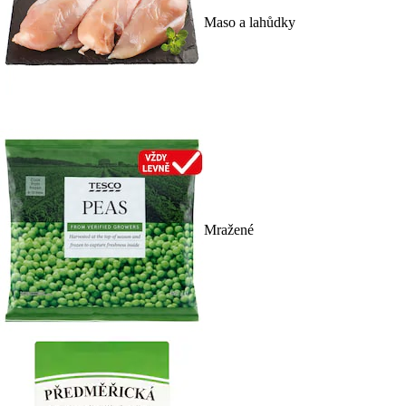
Maso a lahůdky
Mražené