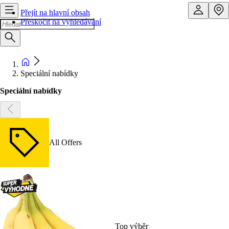
Přejít na hlavní obsah
Přeskočit na vyhledávání
Speciální nabídky
Speciální nabídky
All Offers
Top výběr