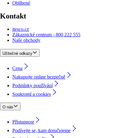
Oblíbené
Kontakt
itesco.cz
Zákaznické centrum - 800 222 555
Naše obchody
Užitečné odkazy
Cena
Nakupujte online bezpečně
Podmínky používání
Soukromí a cookies
O nás
Přístupnost
Podívejte se, kam doručujeme