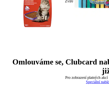
Zvíře
Omlouváme se, Clubcard nabíd
ji
Pro zobrazení platných akcí 
Speciální nabí