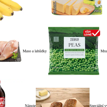
Maso a lahůdky
Mra
Nápoje
Speciální v