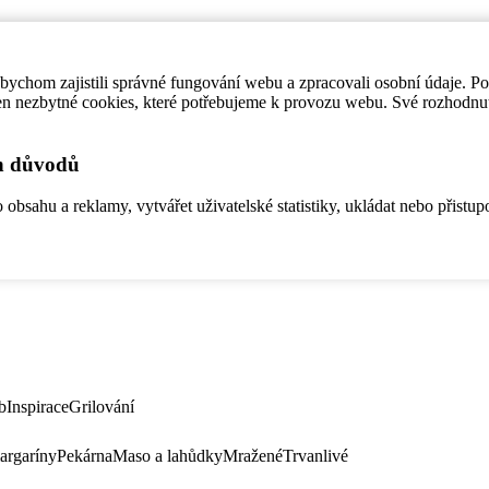
ychom zajistili správné fungování webu a zpracovali osobní údaje. P
en nezbytné cookies, které potřebujeme k provozu webu. Své rozhodnu
ch důvodů
bsahu a reklamy, vytvářet uživatelské statistiky, ukládat nebo přistup
b
Inspirace
Grilování
argaríny
Pekárna
Maso a lahůdky
Mražené
Trvanlivé