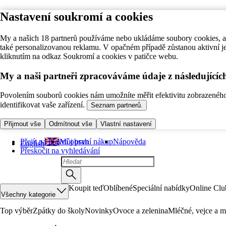
Nastavení soukromí a cookies
My a našich 18 partnerů používáme nebo ukládáme soubory cookies, ab
také personalizovanou reklamu. V opačném případě zůstanou aktivní j
kliknutím na odkaz Soukromí a cookies v patičce webu.
My a naši partneři zpracováváme údaje z následující
Povolením souborů cookies nám umožníte měřit efektivitu zobrazeného o
identifikovat vaše zařízení.
Seznam partnerů.
Přijmout vše
Odmítnout vše
Vlastní nastavení
Přejít na hlavní obsah
Můj první nákup
Nápověda
English
Přeskočit na vyhledávání
Koupit teď
Oblíbené
Speciální nabídky
Online Clu
Všechny kategorie
Top výběr
Zpátky do školy
Novinky
Ovoce a zelenina
Mléčné, vejce a m