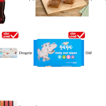
Drogerie
Dítě