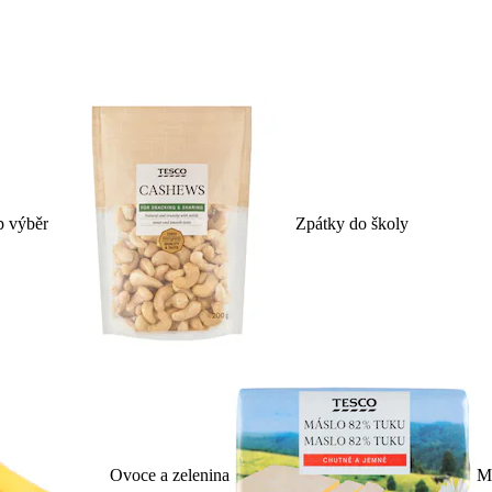
p výběr
Zpátky do školy
Ovoce a zelenina
Ml