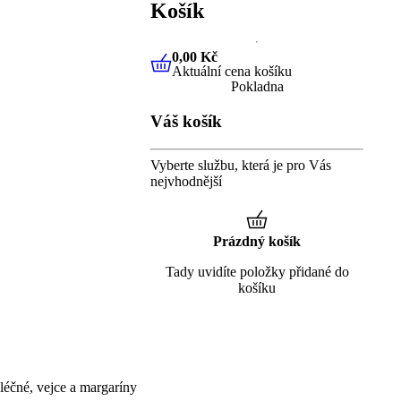
Košík
0,00 Kč
Aktuální cena košíku
0,00 Kč
Aktuální cena košíku
Pokladna
Váš košík
Vyberte službu, která je pro Vás
nejvhodnější
Prázdný košík
Tady uvidíte položky přidané do
košíku
éčné, vejce a margaríny