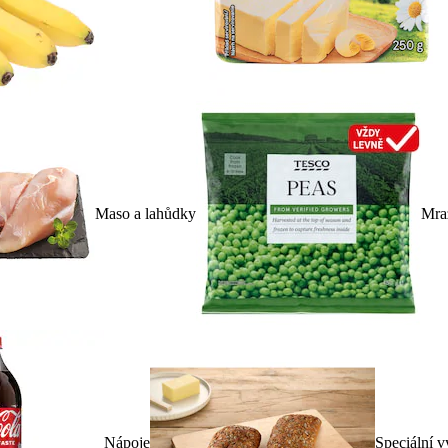
Maso a lahůdky
Mra
Nápoje
Speciální v