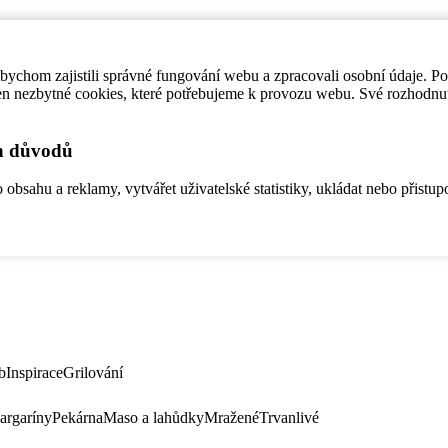
ychom zajistili správné fungování webu a zpracovali osobní údaje. P
en nezbytné cookies, které potřebujeme k provozu webu. Své rozhodnu
ch důvodů
bsahu a reklamy, vytvářet uživatelské statistiky, ukládat nebo přistup
b
Inspirace
Grilování
argaríny
Pekárna
Maso a lahůdky
Mražené
Trvanlivé