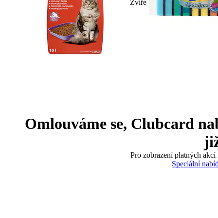
Zvíře
Omlouváme se, Clubcard nabíd
ji
Pro zobrazení platných akcí 
Speciální nabí