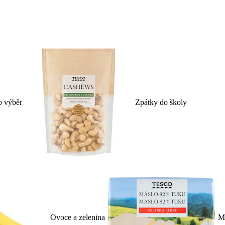
p výběr
Zpátky do školy
Ovoce a zelenina
Ml