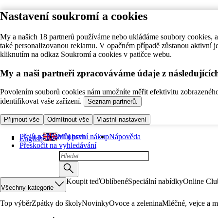
Nastavení soukromí a cookies
My a našich 18 partnerů používáme nebo ukládáme soubory cookies, ab
také personalizovanou reklamu. V opačném případě zůstanou aktivní j
kliknutím na odkaz Soukromí a cookies v patičce webu.
My a naši partneři zpracováváme údaje z následující
Povolením souborů cookies nám umožníte měřit efektivitu zobrazeného o
identifikovat vaše zařízení.
Seznam partnerů.
Přijmout vše
Odmítnout vše
Vlastní nastavení
Přejít na hlavní obsah
Můj první nákup
Nápověda
English
Přeskočit na vyhledávání
Koupit teď
Oblíbené
Speciální nabídky
Online Clu
Všechny kategorie
Top výběr
Zpátky do školy
Novinky
Ovoce a zelenina
Mléčné, vejce a m