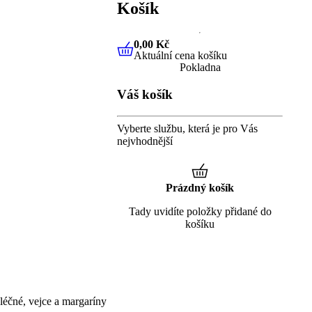
Košík
0,00 Kč
Aktuální cena košíku
0,00 Kč
Aktuální cena košíku
Pokladna
Váš košík
Vyberte službu, která je pro Vás
nejvhodnější
Prázdný košík
Tady uvidíte položky přidané do
košíku
éčné, vejce a margaríny