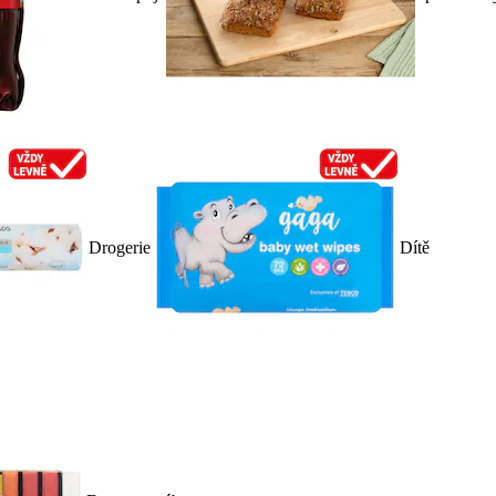
Drogerie
Dítě