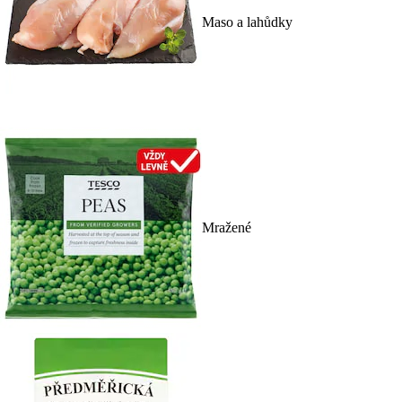
Maso a lahůdky
Mražené