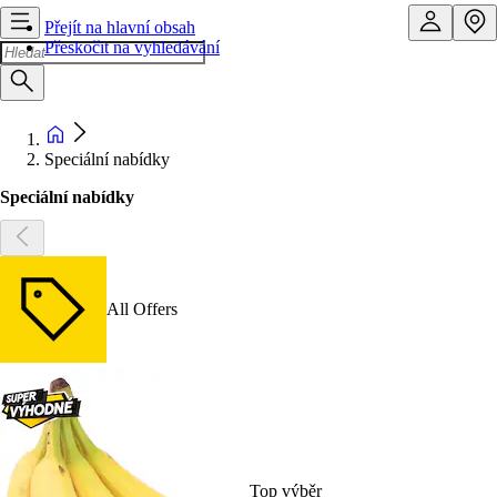
Přejít na hlavní obsah
Přeskočit na vyhledávání
Speciální nabídky
Speciální nabídky
All Offers
Top výběr