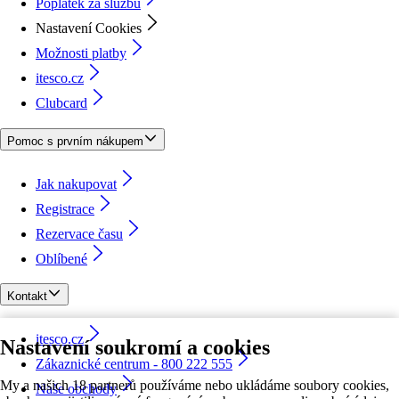
Poplatek za službu
Nastavení Cookies
Možnosti platby
itesco.cz
Clubcard
Pomoc s prvním nákupem
Jak nakupovat
Registrace
Rezervace času
Oblíbené
Kontakt
itesco.cz
Nastavení soukromí a cookies
Zákaznické centrum - 800 222 555
My a našich 18 partnerů používáme nebo ukládáme soubory cookies,
Naše obchody