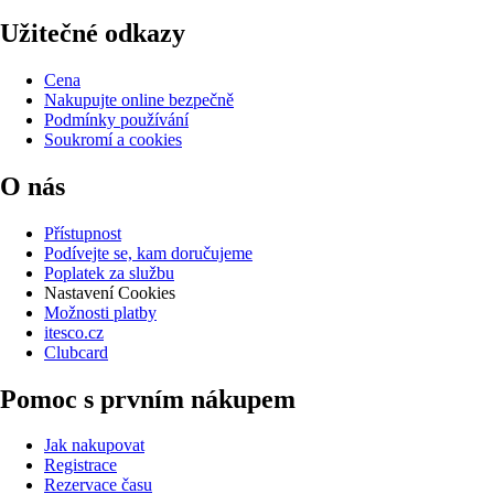
Užitečné odkazy
Cena
Nakupujte online bezpečně
Podmínky používání
Soukromí a cookies
O nás
Přístupnost
Podívejte se, kam doručujeme
Poplatek za službu
Nastavení Cookies
Možnosti platby
itesco.cz
Clubcard
Pomoc s prvním nákupem
Jak nakupovat
Registrace
Rezervace času