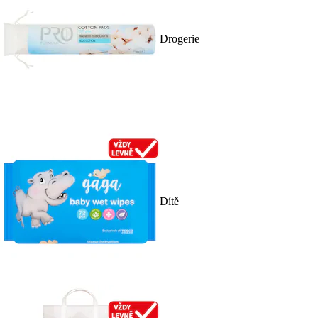
Drogerie
Dítě