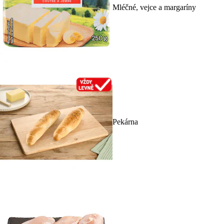
Mléčné, vejce a margaríny
Pekárna