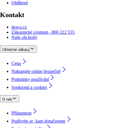
Oblíbené
Kontakt
itesco.cz
Zákaznické centrum - 800 222 555
Naše obchody
Užitečné odkazy
Cena
Nakupujte online bezpečně
Podmínky používání
Soukromí a cookies
O nás
Přístupnost
Podívejte se, kam doručujeme