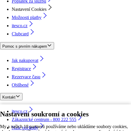
Poplatek za službu
Nastavení Cookies
Možnosti platby
itesco.cz
Clubcard
Pomoc s prvním nákupem
Jak nakupovat
Registrace
Rezervace času
Oblíbené
Kontakt
itesco.cz
Nastavení soukromí a cookies
Zákaznické centrum - 800 222 555
My a našich 18 partnerů používáme nebo ukládáme soubory cookies,
Naše obchody