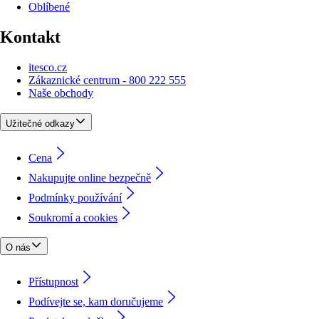
Oblíbené
Kontakt
itesco.cz
Zákaznické centrum - 800 222 555
Naše obchody
Užitečné odkazy
Cena
Nakupujte online bezpečně
Podmínky používání
Soukromí a cookies
O nás
Přístupnost
Podívejte se, kam doručujeme