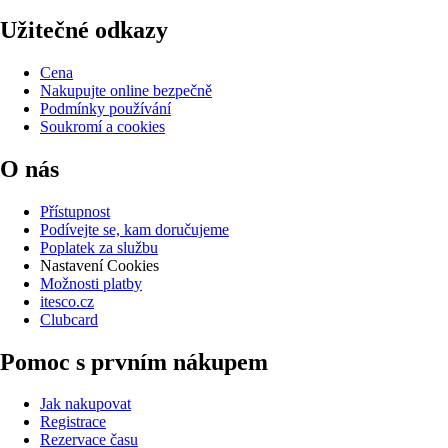
Užitečné odkazy
Cena
Nakupujte online bezpečně
Podmínky používání
Soukromí a cookies
O nás
Přístupnost
Podívejte se, kam doručujeme
Poplatek za službu
Nastavení Cookies
Možnosti platby
itesco.cz
Clubcard
Pomoc s prvním nákupem
Jak nakupovat
Registrace
Rezervace času