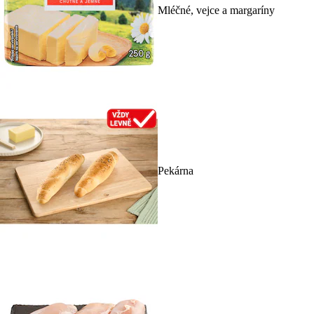
Mléčné, vejce a margaríny
Pekárna