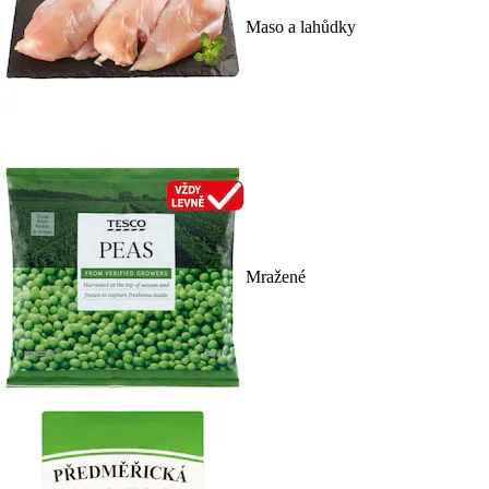
Maso a lahůdky
Mražené