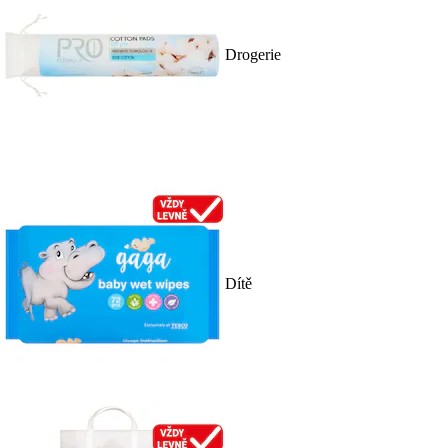
Drogerie
Dítě