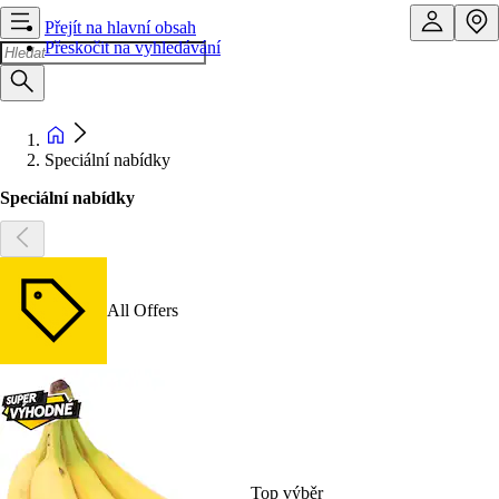
Přejít na hlavní obsah
Přeskočit na vyhledávání
Speciální nabídky
Speciální nabídky
All Offers
Top výběr