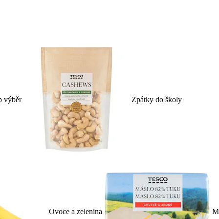
p výběr
Zpátky do školy
Ovoce a zelenina
Ml