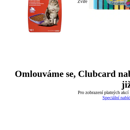
Zvíře
Omlouváme se, Clubcard nabíd
ji
Pro zobrazení platných akcí 
Speciální nabí