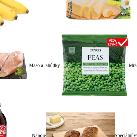
Maso a lahůdky
Mra
Nápoje
Speciální v