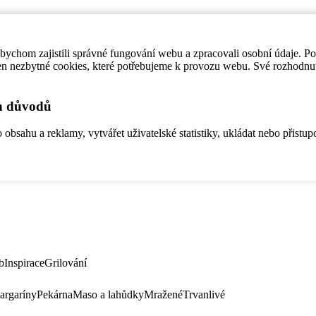
ychom zajistili správné fungování webu a zpracovali osobní údaje. P
en nezbytné cookies, které potřebujeme k provozu webu. Své rozhodnu
ch důvodů
bsahu a reklamy, vytvářet uživatelské statistiky, ukládat nebo přistup
b
Inspirace
Grilování
argaríny
Pekárna
Maso a lahůdky
Mražené
Trvanlivé