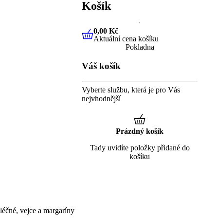
Košík
0,00 Kč
Aktuální cena košíku
0,00 Kč
Aktuální cena košíku
Pokladna
Váš košík
Vyberte službu, která je pro Vás
nejvhodnější
Prázdný košík
Tady uvidíte položky přidané do
košíku
éčné, vejce a margaríny