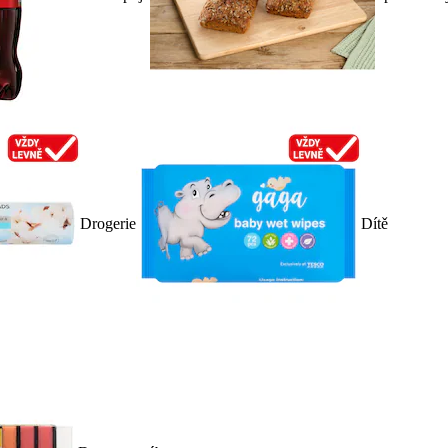
Drogerie
Dítě