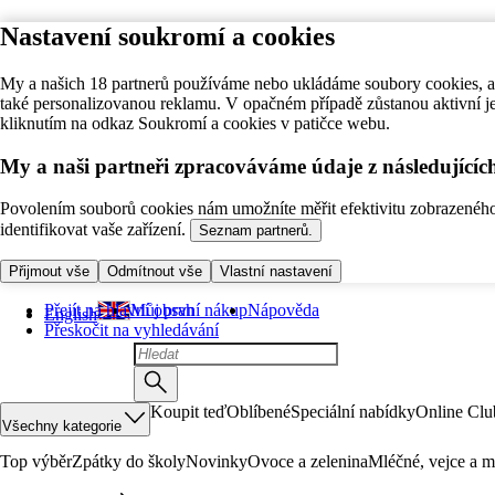
Nastavení soukromí a cookies
My a našich 18 partnerů používáme nebo ukládáme soubory cookies, ab
také personalizovanou reklamu. V opačném případě zůstanou aktivní j
kliknutím na odkaz Soukromí a cookies v patičce webu.
My a naši partneři zpracováváme údaje z následující
Povolením souborů cookies nám umožníte měřit efektivitu zobrazeného o
identifikovat vaše zařízení.
Seznam partnerů.
Přijmout vše
Odmítnout vše
Vlastní nastavení
Přejít na hlavní obsah
Můj první nákup
Nápověda
English
Přeskočit na vyhledávání
Koupit teď
Oblíbené
Speciální nabídky
Online Clu
Všechny kategorie
Top výběr
Zpátky do školy
Novinky
Ovoce a zelenina
Mléčné, vejce a m