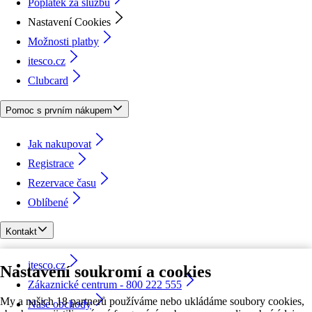
Poplatek za službu
Nastavení Cookies
Možnosti platby
itesco.cz
Clubcard
Pomoc s prvním nákupem
Jak nakupovat
Registrace
Rezervace času
Oblíbené
Kontakt
itesco.cz
Nastavení soukromí a cookies
Zákaznické centrum - 800 222 555
My a našich 18 partnerů používáme nebo ukládáme soubory cookies,
Naše obchody