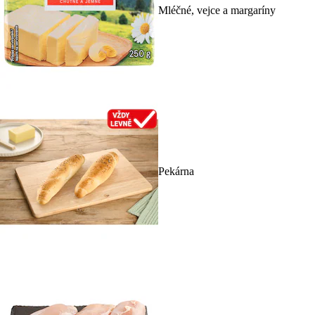
Mléčné, vejce a margaríny
Pekárna