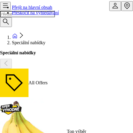
Přejít na hlavní obsah
Přeskočit na vyhledávání
Speciální nabídky
Speciální nabídky
All Offers
Top výběr