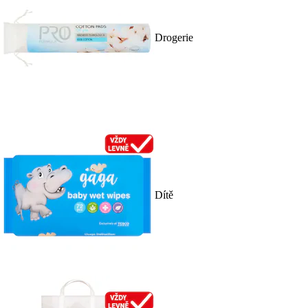
Drogerie
Dítě