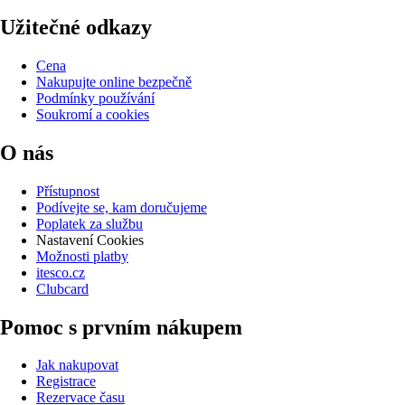
Užitečné odkazy
Cena
Nakupujte online bezpečně
Podmínky používání
Soukromí a cookies
O nás
Přístupnost
Podívejte se, kam doručujeme
Poplatek za službu
Nastavení Cookies
Možnosti platby
itesco.cz
Clubcard
Pomoc s prvním nákupem
Jak nakupovat
Registrace
Rezervace času