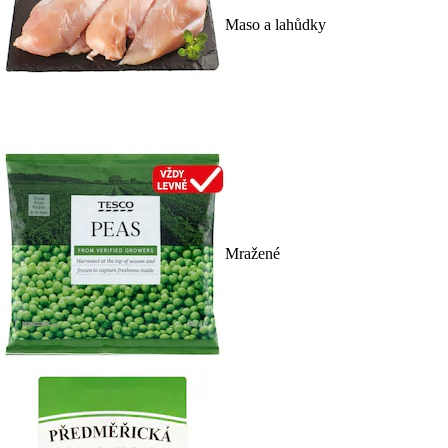
Maso a lahůdky
Mražené