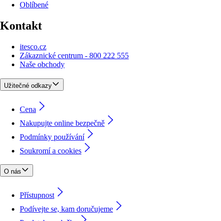
Oblíbené
Kontakt
itesco.cz
Zákaznické centrum - 800 222 555
Naše obchody
Užitečné odkazy
Cena
Nakupujte online bezpečně
Podmínky používání
Soukromí a cookies
O nás
Přístupnost
Podívejte se, kam doručujeme