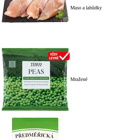
Maso a lahůdky
Mražené