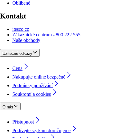
Oblíbené
Kontakt
itesco.cz
Zákaznické centrum - 800 222 555
Naše obchody
Užitečné odkazy
Cena
Nakupujte online bezpečně
Podmínky používání
Soukromí a cookies
O nás
Přístupnost
Podívejte se, kam doručujeme