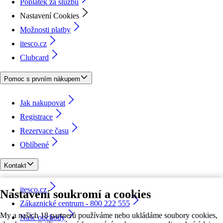
Poplatek za službu
Nastavení Cookies
Možnosti platby
itesco.cz
Clubcard
Pomoc s prvním nákupem
Jak nakupovat
Registrace
Rezervace času
Oblíbené
Kontakt
itesco.cz
Nastavení soukromí a cookies
Zákaznické centrum - 800 222 555
My a našich 18 partnerů používáme nebo ukládáme soubory cookies,
Naše obchody