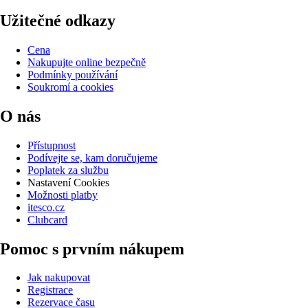
Užitečné odkazy
Cena
Nakupujte online bezpečně
Podmínky používání
Soukromí a cookies
O nás
Přístupnost
Podívejte se, kam doručujeme
Poplatek za službu
Nastavení Cookies
Možnosti platby
itesco.cz
Clubcard
Pomoc s prvním nákupem
Jak nakupovat
Registrace
Rezervace času