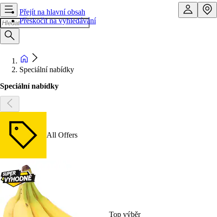
Přejít na hlavní obsah
Přeskočit na vyhledávání
Speciální nabídky
Speciální nabídky
All Offers
Top výběr