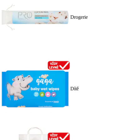
Drogerie
Dítě