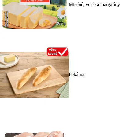
Mléčné, vejce a margaríny
Pekárna