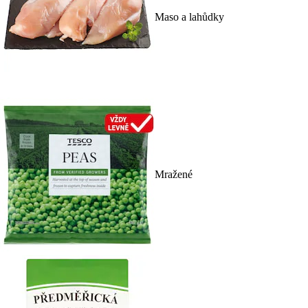
Maso a lahůdky
Mražené