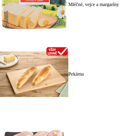
Mléčné, vejce a margaríny
Pekárna