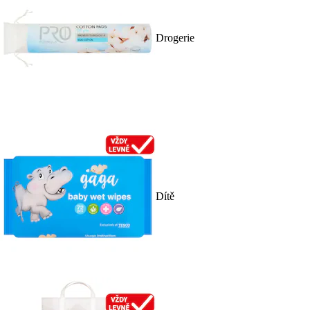
Drogerie
Dítě