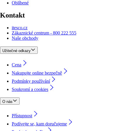
Oblíbené
Kontakt
itesco.cz
Zákaznické centrum - 800 222 555
Naše obchody
Užitečné odkazy
Cena
Nakupujte online bezpečně
Podmínky používání
Soukromí a cookies
O nás
Přístupnost
Podívejte se, kam doručujeme