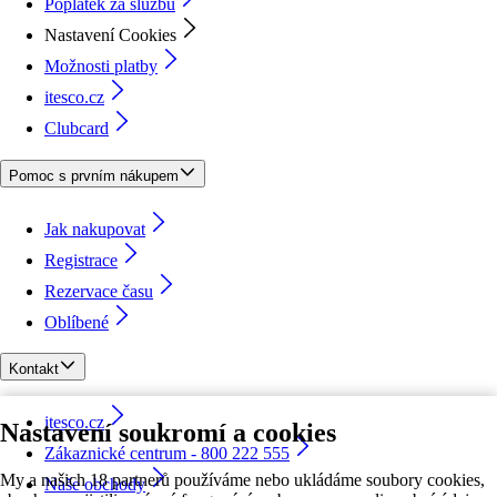
Poplatek za službu
Nastavení Cookies
Možnosti platby
itesco.cz
Clubcard
Pomoc s prvním nákupem
Jak nakupovat
Registrace
Rezervace času
Oblíbené
Kontakt
itesco.cz
Nastavení soukromí a cookies
Zákaznické centrum - 800 222 555
My a našich 18 partnerů používáme nebo ukládáme soubory cookies,
Naše obchody