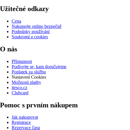
Užitečné odkazy
Cena
Nakupujte online bezpečně
Podmínky používání
Soukromí a cookies
O nás
Přístupnost
Podívejte se, kam doručujeme
Poplatek za službu
Nastavení Cookies
Možnosti platby
itesco.cz
Clubcard
Pomoc s prvním nákupem
Jak nakupovat
Registrace
Rezervace času