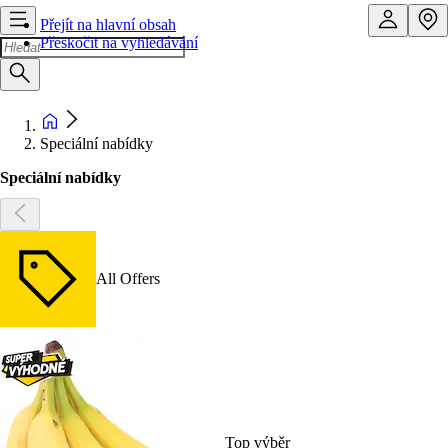
Přejít na hlavní obsah
Přeskočit na vyhledávání
Speciální nabídky
Speciální nabídky
All Offers
Top výběr