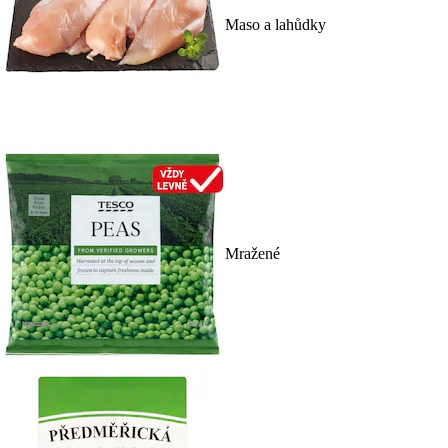
Maso a lahůdky
Mražené