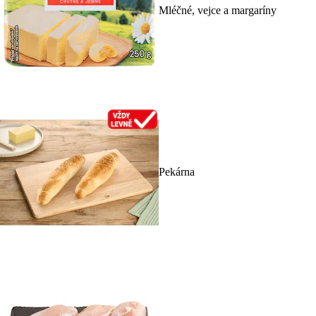
Mléčné, vejce a margaríny
Pekárna