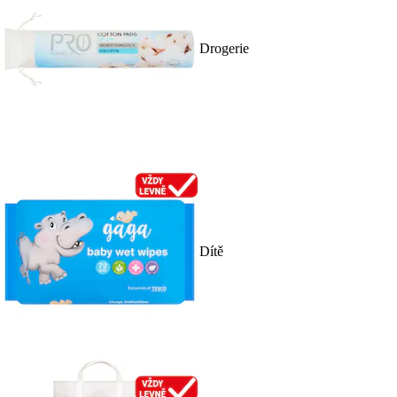
Drogerie
Dítě