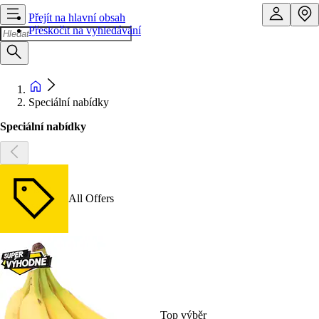
Přejít na hlavní obsah
Přeskočit na vyhledávání
Speciální nabídky
Speciální nabídky
All Offers
Top výběr