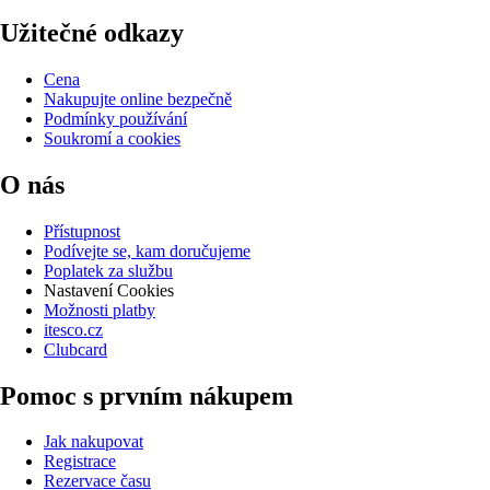
Užitečné odkazy
Cena
Nakupujte online bezpečně
Podmínky používání
Soukromí a cookies
O nás
Přístupnost
Podívejte se, kam doručujeme
Poplatek za službu
Nastavení Cookies
Možnosti platby
itesco.cz
Clubcard
Pomoc s prvním nákupem
Jak nakupovat
Registrace
Rezervace času