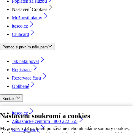
Poplatek za službu
Nastavení Cookies
Možnosti platby
itesco.cz
Clubcard
Pomoc s prvním nákupem
Jak nakupovat
Registrace
Rezervace času
Oblíbené
Kontakt
itesco.cz
Nastavení soukromí a cookies
Zákaznické centrum - 800 222 555
My a našich 18 partnerů používáme nebo ukládáme soubory cookies,
Naše obchody