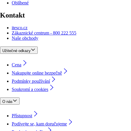
Oblíbené
Kontakt
itesco.cz
Zákaznické centrum - 800 222 555
Naše obchody
Užitečné odkazy
Cena
Nakupujte online bezpečně
Podmínky používání
Soukromí a cookies
O nás
Přístupnost
Podívejte se, kam doručujeme