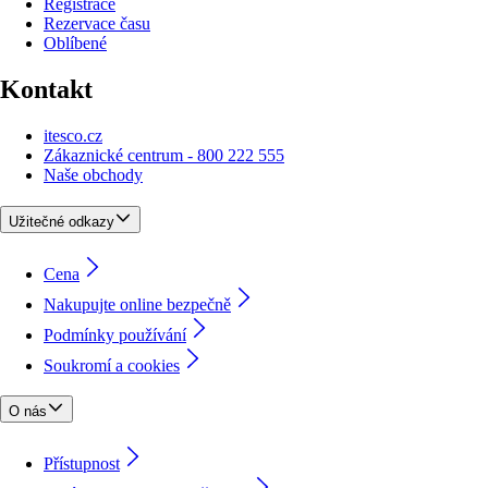
Registrace
Rezervace času
Oblíbené
Kontakt
itesco.cz
Zákaznické centrum - 800 222 555
Naše obchody
Užitečné odkazy
Cena
Nakupujte online bezpečně
Podmínky používání
Soukromí a cookies
O nás
Přístupnost