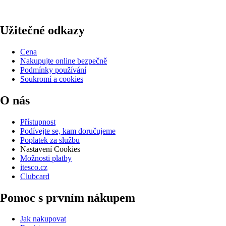
Užitečné odkazy
Cena
Nakupujte online bezpečně
Podmínky používání
Soukromí a cookies
O nás
Přístupnost
Podívejte se, kam doručujeme
Poplatek za službu
Nastavení Cookies
Možnosti platby
itesco.cz
Clubcard
Pomoc s prvním nákupem
Jak nakupovat