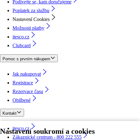
Podívejte se, kam doručujeme
Poplatek za službu
Nastavení Cookies
Možnosti platby
itesco.cz
Clubcard
Pomoc s prvním nákupem
Jak nakupovat
Registrace
Rezervace času
Oblíbené
Kontakt
itesco.cz
Nastavení soukromí a cookies
Zákaznické centrum - 800 222 555