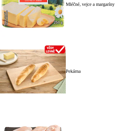
Mléčné, vejce a margaríny
Pekárna