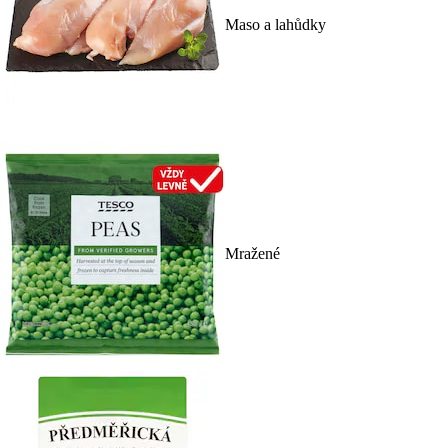
Maso a lahůdky
Mražené