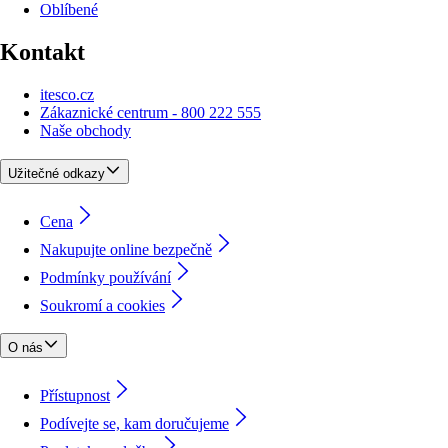
Oblíbené
Kontakt
itesco.cz
Zákaznické centrum - 800 222 555
Naše obchody
Užitečné odkazy
Cena
Nakupujte online bezpečně
Podmínky používání
Soukromí a cookies
O nás
Přístupnost
Podívejte se, kam doručujeme