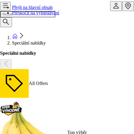
Přejít na hlavní obsah
Přeskočit na vyhledávání
Speciální nabídky
Speciální nabídky
All Offers
Top výběr