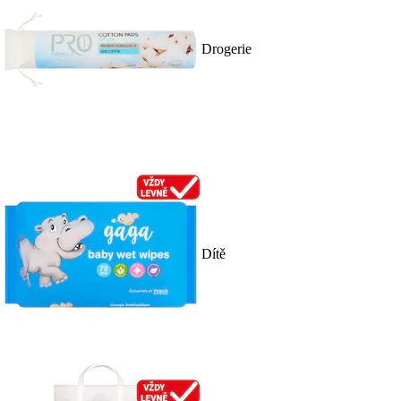
Drogerie
Dítě