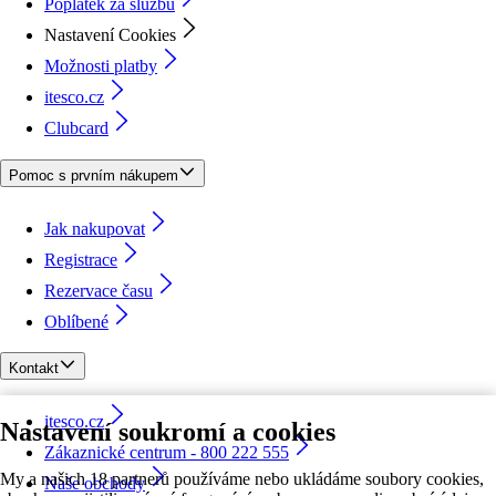
Poplatek za službu
Nastavení Cookies
Možnosti platby
itesco.cz
Clubcard
Pomoc s prvním nákupem
Jak nakupovat
Registrace
Rezervace času
Oblíbené
Kontakt
itesco.cz
Nastavení soukromí a cookies
Zákaznické centrum - 800 222 555
My a našich 18 partnerů používáme nebo ukládáme soubory cookies,
Naše obchody