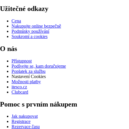
Užitečné odkazy
Cena
Nakupujte online bezpečně
Podmínky používání
Soukromí a cookies
O nás
Přístupnost
Podívejte se, kam doručujeme
Poplatek za službu
Nastavení Cookies
Možnosti platby
itesco.cz
Clubcard
Pomoc s prvním nákupem
Jak nakupovat
Registrace
Rezervace času