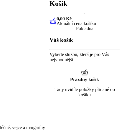
Košík
0,00 Kč
Aktuální cena košíku
0,00 Kč
Aktuální cena košíku
Pokladna
Váš košík
Vyberte službu, která je pro Vás
nejvhodnější
Prázdný košík
Tady uvidíte položky přidané do
košíku
éčné, vejce a margaríny