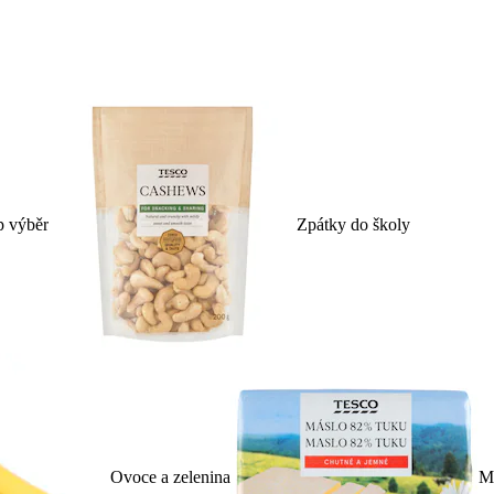
p výběr
Zpátky do školy
Ovoce a zelenina
Ml