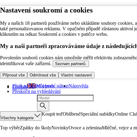
Nastavení soukromí a cookies
My a našich 18 partnerů používáme nebo ukládáme soubory cookies, ab
také personalizovanou reklamu. V opačném případě zůstanou aktivní j
kliknutím na odkaz Soukromí a cookies v patičce webu.
My a naši partneři zpracováváme údaje z následující
Povolením souborů cookies nám umožníte měřit efektivitu zobrazeného o
identifikovat vaše zařízení.
Seznam partnerů.
Přijmout vše
Odmítnout vše
Vlastní nastavení
Přejít na hlavní obsah
Můj první nákup
Nápověda
English
Přeskočit na vyhledávání
Koupit teď
Oblíbené
Speciální nabídky
Online Clu
Všechny kategorie
Top výběr
Zpátky do školy
Novinky
Ovoce a zelenina
Mléčné, vejce a m