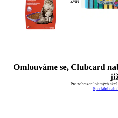
Zvíře
Omlouváme se, Clubcard nabíd
ji
Pro zobrazení platných akcí 
Speciální nabí