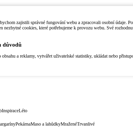
ychom zajistili správné fungování webu a zpracovali osobní údaje. P
en nezbytné cookies, které potřebujeme k provozu webu. Své rozhodnu
ch důvodů
bsahu a reklamy, vytvářet uživatelské statistiky, ukládat nebo přistup
b
Inspirace
Léto
argaríny
Pekárna
Maso a lahůdky
Mražené
Trvanlivé