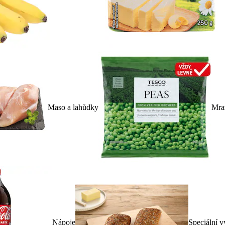
Maso a lahůdky
Mra
Nápoje
Speciální v