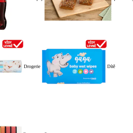
Drogerie
Dítě