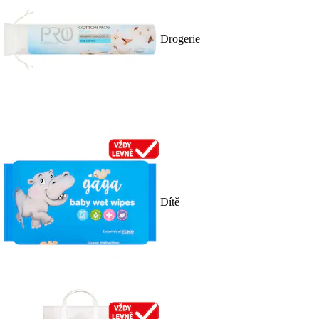
Drogerie
Dítě