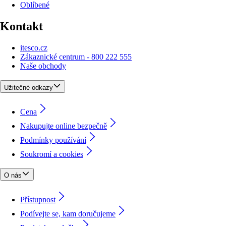
Oblíbené
Kontakt
itesco.cz
Zákaznické centrum - 800 222 555
Naše obchody
Užitečné odkazy
Cena
Nakupujte online bezpečně
Podmínky používání
Soukromí a cookies
O nás
Přístupnost
Podívejte se, kam doručujeme