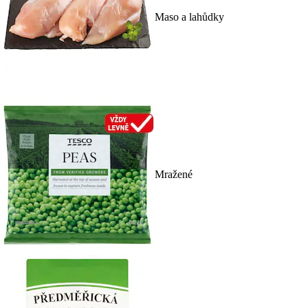
Maso a lahůdky
Mražené