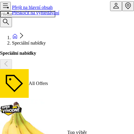
Přejít na hlavní obsah
Přeskočit na vyhledávání
Speciální nabídky
Speciální nabídky
All Offers
Top výběr