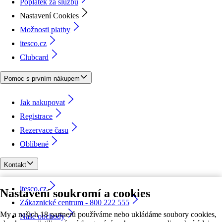
Poplatek za službu
Nastavení Cookies
Možnosti platby
itesco.cz
Clubcard
Pomoc s prvním nákupem
Jak nakupovat
Registrace
Rezervace času
Oblíbené
Kontakt
itesco.cz
Nastavení soukromí a cookies
Zákaznické centrum - 800 222 555
My a našich 18 partnerů používáme nebo ukládáme soubory cookies,
Naše obchody