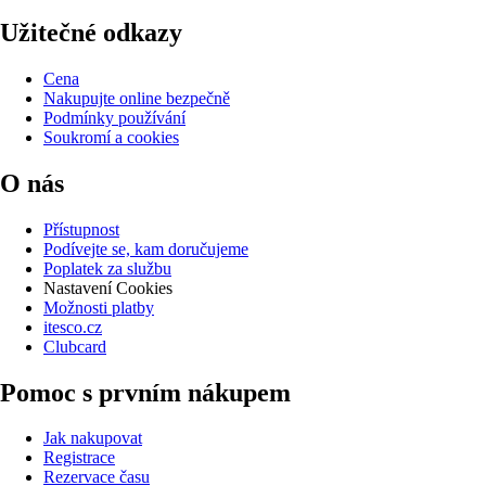
Užitečné odkazy
Cena
Nakupujte online bezpečně
Podmínky používání
Soukromí a cookies
O nás
Přístupnost
Podívejte se, kam doručujeme
Poplatek za službu
Nastavení Cookies
Možnosti platby
itesco.cz
Clubcard
Pomoc s prvním nákupem
Jak nakupovat
Registrace
Rezervace času