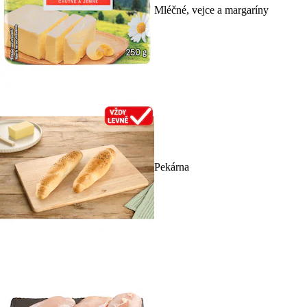
Mléčné, vejce a margaríny
Pekárna