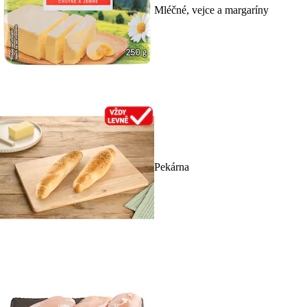
Mléčné, vejce a margaríny
Pekárna