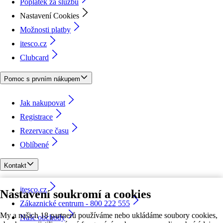
Poplatek za službu
Nastavení Cookies
Možnosti platby
itesco.cz
Clubcard
Pomoc s prvním nákupem
Jak nakupovat
Registrace
Rezervace času
Oblíbené
Kontakt
itesco.cz
Nastavení soukromí a cookies
Zákaznické centrum - 800 222 555
My a našich 18 partnerů používáme nebo ukládáme soubory cookies,
Naše obchody