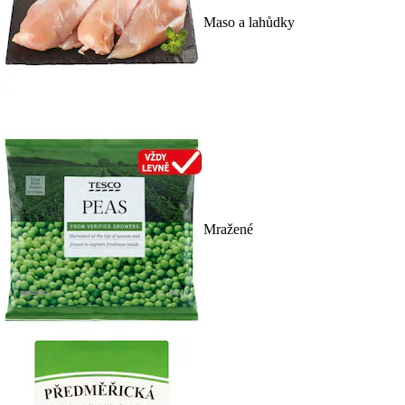
Maso a lahůdky
Mražené