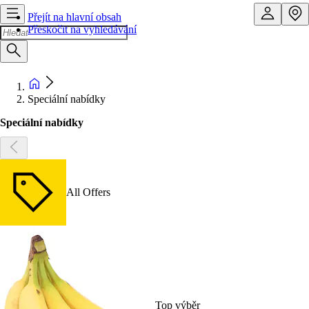
Přejít na hlavní obsah
Přeskočit na vyhledávání
Speciální nabídky
Speciální nabídky
All Offers
Top výběr