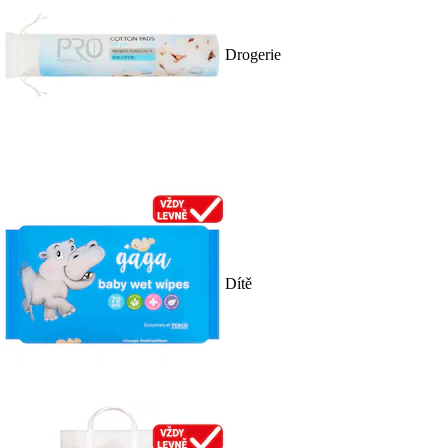
Drogerie
Dítě