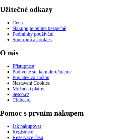
Užitečné odkazy
Cena
Nakupujte online bezpečně
Podmínky používání
Soukromí a cookies
O nás
Přístupnost
Podívejte se, kam doručujeme
Poplatek za službu
Nastavení Cookies
Možnosti platby
itesco.cz
Clubcard
Pomoc s prvním nákupem
Jak nakupovat
Registrace
Rezervace času