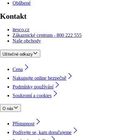
Oblíbené
Kontakt
itesco.cz
Zákaznické centrum - 800 222 555
Naše obchody
Užitečné odkazy
Cena
Nakupujte online bezpečně
Podmínky používání
Soukromí a cookies
O nás
Přístupnost
Podívejte se, kam doručujeme